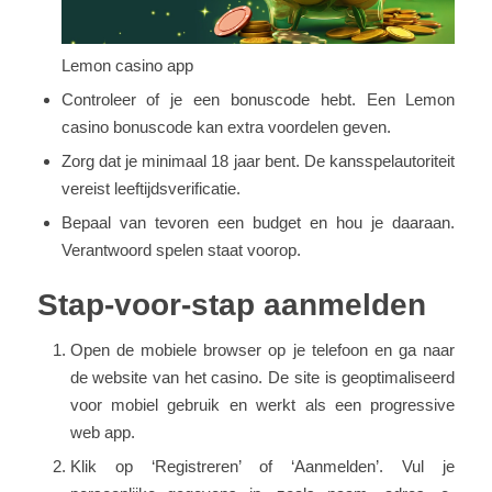
Lemon casino app
Controleer of je een bonuscode hebt. Een Lemon
casino bonuscode kan extra voordelen geven.
Zorg dat je minimaal 18 jaar bent. De kansspelautoriteit
vereist leeftijdsverificatie.
Bepaal van tevoren een budget en hou je daaraan.
Verantwoord spelen staat voorop.
Stap-voor-stap aanmelden
Open de mobiele browser op je telefoon en ga naar
de website van het casino. De site is geoptimaliseerd
voor mobiel gebruik en werkt als een progressive
web app.
Klik op ‘Registreren’ of ‘Aanmelden’. Vul je