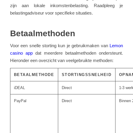
zijn aan lokale inkomstenbelasting. Raadpleeg je
belastingadviseur voor specifieke situaties.
Betaalmethoden
Voor een snelle storting kun je gebruikmaken van
Lemon
casino app
dat meerdere betaalmethoden ondersteunt.
Hieronder een overzicht van veelgebruikte methoden:
BETAALMETHODE
STORTINGSSNELHEID
OPNA
iDEAL
Direct
1-3 wer
PayPal
Direct
Binnen 