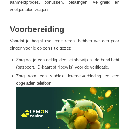
aanmeldproces, bonussen, betalingen, veiligheid en
veelgestelde vragen.
Voorbereiding
Voordat je begint met registreren, hebben we een paar
dingen voor je op een rijtje gezet:
Zorg dat je een geldig identiteitsbewijs bij de hand hebt
(paspoort, ID-kaart of rijbewijs) voor de verificatie.
Zorg voor een stabiele internetverbinding en een
opgeladen telefoon.