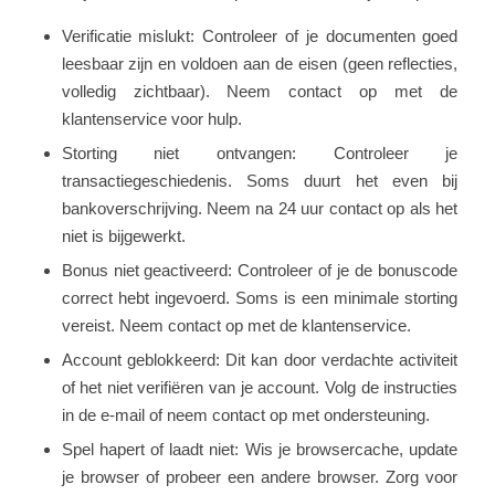
Verificatie mislukt: Controleer of je documenten goed
leesbaar zijn en voldoen aan de eisen (geen reflecties,
volledig zichtbaar). Neem contact op met de
klantenservice voor hulp.
Storting niet ontvangen: Controleer je
transactiegeschiedenis. Soms duurt het even bij
bankoverschrijving. Neem na 24 uur contact op als het
niet is bijgewerkt.
Bonus niet geactiveerd: Controleer of je de bonuscode
correct hebt ingevoerd. Soms is een minimale storting
vereist. Neem contact op met de klantenservice.
Account geblokkeerd: Dit kan door verdachte activiteit
of het niet verifiëren van je account. Volg de instructies
in de e-mail of neem contact op met ondersteuning.
Spel hapert of laadt niet: Wis je browsercache, update
je browser of probeer een andere browser. Zorg voor