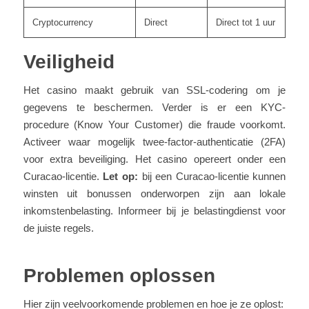
Cryptocurrency
Direct
Direct tot 1 uur
Veiligheid
Het casino maakt gebruik van SSL-codering om je
gegevens te beschermen. Verder is er een KYC-
procedure (Know Your Customer) die fraude voorkomt.
Activeer waar mogelijk twee-factor-authenticatie (2FA)
voor extra beveiliging. Het casino opereert onder een
Curacao-licentie.
Let op:
bij een Curacao-licentie kunnen
winsten uit bonussen onderworpen zijn aan lokale
inkomstenbelasting. Informeer bij je belastingdienst voor
de juiste regels.
Problemen oplossen
Hier zijn veelvoorkomende problemen en hoe je ze oplost: