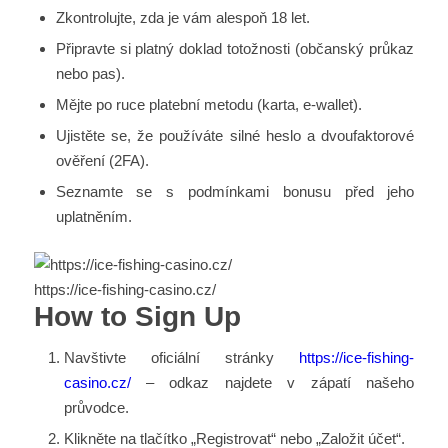
Zkontrolujte, zda je vám alespoň 18 let.
Připravte si platný doklad totožnosti (občanský průkaz
nebo pas).
Mějte po ruce platební metodu (karta, e-wallet).
Ujistěte se, že používáte silné heslo a dvoufaktorové
ověření (2FA).
Seznamte se s podmínkami bonusu před jeho
uplatněním.
https://ice-fishing-casino.cz/
How to Sign Up
Navštivte oficiální stránky
https://ice-fishing-
casino.cz/
– odkaz najdete v zápatí našeho
průvodce.
Klikněte na tlačítko „Registrovat“ nebo „Založit účet“.