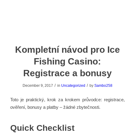
Kompletní návod pro Ice
Fishing Casino:
Registrace a bonusy
/
/
December 9, 2017
in
Uncategorized
by
Sambo258
Toto je praktický, krok za krokem průvodce: registrace,
ověření, bonusy a platby – žádné zbytečnosti.
Quick Checklist