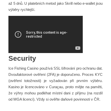
až 5 dnů. U platebních metod jako Skrill nebo e-wallet jsou
výběry rychlejší.
Security
Ice Fishing Casino používá SSL šifrování pro ochranu dat.
Dvoufaktorové ověření (2FA) je doporučeno. Proces KYC
(ověření totožnosti) je vyžadován při prvním výběru.
Kasino je licencováno v Curaçau, proto mějte na paměti,
že výhry mohou podléhat místní dani z příjmu (na rozdíl
od MGA licencí). Vždy si ověřte daňové povinnosti v ČR.