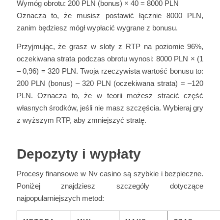
Wymóg obrotu: 200 PLN (bonus) × 40 = 8000 PLN
Oznacza to, że musisz postawić łącznie 8000 PLN,
zanim będziesz mógł wypłacić wygrane z bonusu.
Przyjmując, że grasz w sloty z RTP na poziomie 96%,
oczekiwana strata podczas obrotu wynosi: 8000 PLN × (1
– 0,96) = 320 PLN. Twoja rzeczywista wartość bonusu to:
200 PLN (bonus) – 320 PLN (oczekiwana strata) = –120
PLN. Oznacza to, że w teorii możesz stracić część
własnych środków, jeśli nie masz szczęścia. Wybieraj gry
z wyższym RTP, aby zmniejszyć stratę.
Depozyty i wypłaty
Procesy finansowe w Nv casino są szybkie i bezpieczne.
Poniżej znajdziesz szczegóły dotyczące
najpopularniejszych metod: