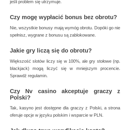
jeśli problem się utrzymuje.
Czy mogę wypłacić bonus bez obrotu?
Nie, wszystkie bonusy mają wymóg obrotu. Dopóki go nie
spełnisz, wygrane z bonusu są zablokowane.
Jakie gry liczą się do obrotu?
Większość slotów liczy się w 100%, ale gry stołowe (np.
blackjack) mogą liczyć się w mniejszym procencie.
Sprawdź regulamin.
Czy Nv casino akceptuje graczy z
Polski?
Tak, kasyno jest dostępne dla graczy z Polski, a strona
oferuje opcje w języku polskim i wsparcie w PLN.