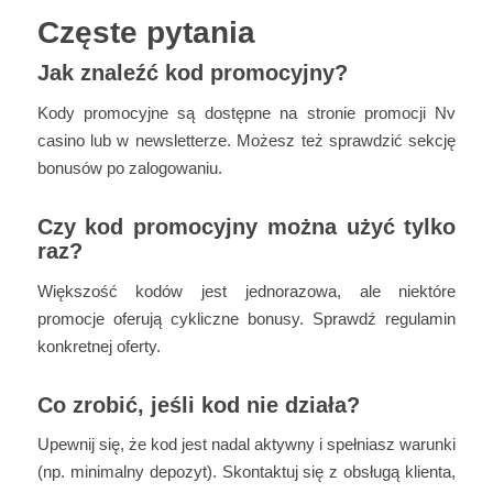
Częste pytania
Jak znaleźć kod promocyjny?
Kody promocyjne są dostępne na stronie promocji Nv
casino lub w newsletterze. Możesz też sprawdzić sekcję
bonusów po zalogowaniu.
Czy kod promocyjny można użyć tylko
raz?
Większość kodów jest jednorazowa, ale niektóre
promocje oferują cykliczne bonusy. Sprawdź regulamin
konkretnej oferty.
Co zrobić, jeśli kod nie działa?
Upewnij się, że kod jest nadal aktywny i spełniasz warunki
(np. minimalny depozyt). Skontaktuj się z obsługą klienta,