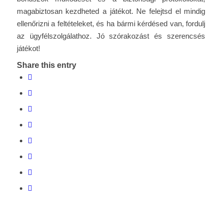
magabiztosan kezdheted a játékot. Ne felejtsd el mindig
ellenőrizni a feltételeket, és ha bármi kérdésed van, fordulj
az ügyfélszolgálathoz. Jó szórakozást és szerencsés
játékot!
Share this entry