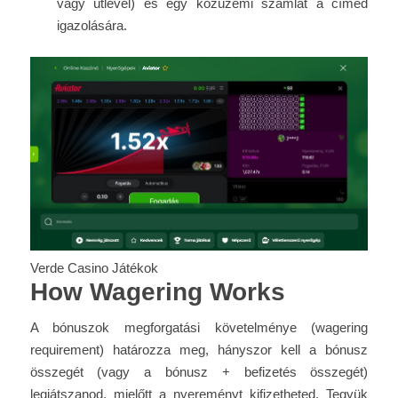
vagy útlevél) és egy közüzemi számlát a címed
igazolására.
Verde Casino Játékok
How Wagering Works
A bónuszok megforgatási követelménye (wagering
requirement) határozza meg, hányszor kell a bónusz
összegét (vagy a bónusz + befizetés összegét)
legjátszanod, mielőtt a nyereményt kifizetheted. Tegyük