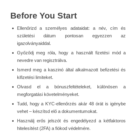
Before You Start
Ellenőrizd a személyes adataidat: a név, cím és
születési dátum pontosan egyezzen az
igazolványaiddal.
Győződj meg róla, hogy a használt fizetési mód a
nevedre van regisztrálva.
Ismerd meg a kaszinó által alkalmazott befizetési és
kifizetési limiteket.
Olvasd el a bónuszfeltételeket, különösen a
megforgatási követelményeket.
Tudd, hogy a KYC-ellenőrzés akár 48 órát is igénybe
vehet – készítsd elő a dokumentumokat.
Használj erős jelszót és engedélyezd a kétfaktoros
hitelesítést (2FA) a fiókod védelmére.