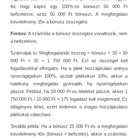
fel, hogy kapsz egy 100%-os bónuszt 50 000 Ft
befizetésre, azaz 50 000 Ft bónuszt. A megforgatási
követelmény 35x a bónusz összegére.
Fontos:
A számítás a bónusz összegére vonatkozik, nem
a befizetésre.
Számoljuk ki: Megforgatandó összeg = bónusz × 35 = 50
000 Ft × 35 = 1 750 000 Ft. Ezt az összeget kell
fogadásokkal elforgatni. Ha a játék hozzájárulási aránya
nyomógépeken 100%, asztali játékokon 10%, akkor a
hatékony megforgatás gyorsabb, ha nyomógépeken
játszol. Például, ha 10 000 Ft-os tétekkel játszol, akkor 1
750 000 Ft / 10 000 Ft = 175 fogadást kell megtenned. Ez
időigényes lehet, ezért érdemes a magas hozzájárulású
játékokat választani.
További példa: Ha a bónusz 25 000 Ft és a megforgatási
követelmény 40x (bónusz + befizetés), akkor a számítás: