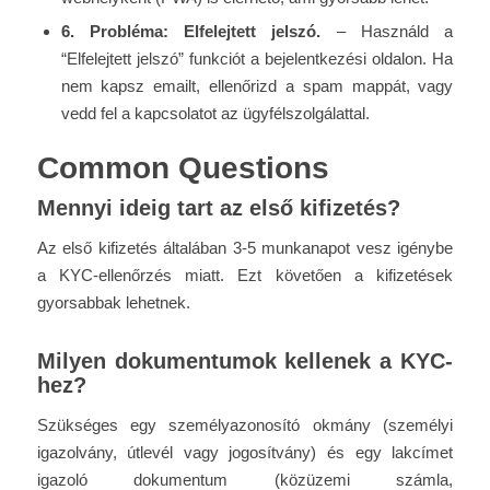
6. Probléma: Elfelejtett jelszó.
– Használd a
“Elfelejtett jelszó” funkciót a bejelentkezési oldalon. Ha
nem kapsz emailt, ellenőrizd a spam mappát, vagy
vedd fel a kapcsolatot az ügyfélszolgálattal.
Common Questions
Mennyi ideig tart az első kifizetés?
Az első kifizetés általában 3-5 munkanapot vesz igénybe
a KYC-ellenőrzés miatt. Ezt követően a kifizetések
gyorsabbak lehetnek.
Milyen dokumentumok kellenek a KYC-
hez?
Szükséges egy személyazonosító okmány (személyi
igazolvány, útlevél vagy jogosítvány) és egy lakcímet
igazoló dokumentum (közüzemi számla,