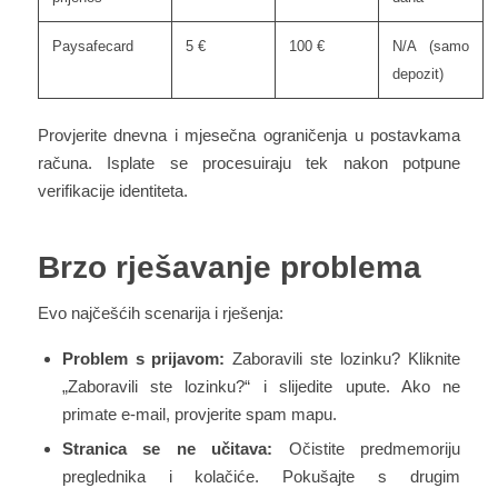
Paysafecard
5 €
100 €
N/A (samo
depozit)
Provjerite dnevna i mjesečna ograničenja u postavkama
računa. Isplate se procesuiraju tek nakon potpune
verifikacije identiteta.
Brzo rješavanje problema
Evo najčešćih scenarija i rješenja:
Problem s prijavom:
Zaboravili ste lozinku? Kliknite
„Zaboravili ste lozinku?“ i slijedite upute. Ako ne
primate e-mail, provjerite spam mapu.
Stranica se ne učitava:
Očistite predmemoriju
preglednika i kolačiće. Pokušajte s drugim