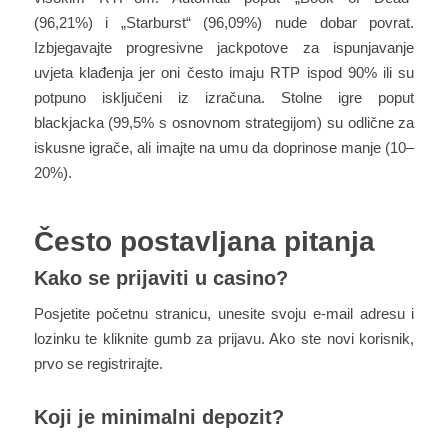
(96,21%) i „Starburst“ (96,09%) nude dobar povrat.
Izbjegavajte progresivne jackpotove za ispunjavanje
uvjeta klađenja jer oni često imaju RTP ispod 90% ili su
potpuno isključeni iz izračuna. Stolne igre poput
blackjacka (99,5% s osnovnom strategijom) su odlične za
iskusne igrače, ali imajte na umu da doprinose manje (10–
20%).
Često postavljana pitanja
Kako se prijaviti u casino?
Posjetite početnu stranicu, unesite svoju e-mail adresu i
lozinku te kliknite gumb za prijavu. Ako ste novi korisnik,
prvo se registrirajte.
Koji je minimalni depozit?