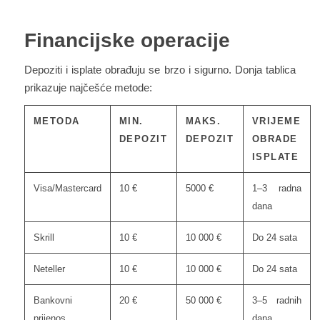
Financijske operacije
Depoziti i isplate obrađuju se brzo i sigurno. Donja tablica
prikazuje najčešće metode:
METODA
MIN.
MAKS.
VRIJEME
DEPOZIT
DEPOZIT
OBRADE
ISPLATE
Visa/Mastercard
10 €
5000 €
1–3 radna
dana
Skrill
10 €
10 000 €
Do 24 sata
Neteller
10 €
10 000 €
Do 24 sata
Bankovni
20 €
50 000 €
3–5 radnih
prijenos
dana