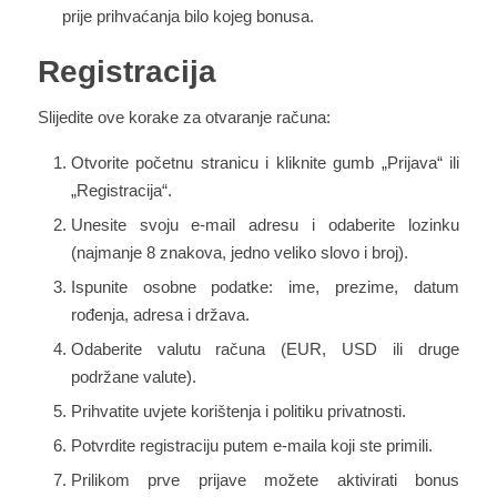
prije prihvaćanja bilo kojeg bonusa.
Registracija
Slijedite ove korake za otvaranje računa:
Otvorite početnu stranicu i kliknite gumb „Prijava“ ili
„Registracija“.
Unesite svoju e-mail adresu i odaberite lozinku
(najmanje 8 znakova, jedno veliko slovo i broj).
Ispunite osobne podatke: ime, prezime, datum
rođenja, adresa i država.
Odaberite valutu računa (EUR, USD ili druge
podržane valute).
Prihvatite uvjete korištenja i politiku privatnosti.
Potvrdite registraciju putem e-maila koji ste primili.
Prilikom prve prijave možete aktivirati bonus