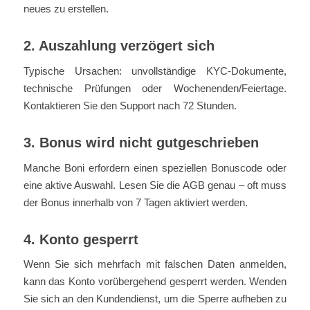
neues zu erstellen.
2. Auszahlung verzögert sich
Typische Ursachen: unvollständige KYC‑Dokumente,
technische Prüfungen oder Wochenenden/Feiertage.
Kontaktieren Sie den Support nach 72 Stunden.
3. Bonus wird nicht gutgeschrieben
Manche Boni erfordern einen speziellen Bonuscode oder
eine aktive Auswahl. Lesen Sie die AGB genau – oft muss
der Bonus innerhalb von 7 Tagen aktiviert werden.
4. Konto gesperrt
Wenn Sie sich mehrfach mit falschen Daten anmelden,
kann das Konto vorübergehend gesperrt werden. Wenden
Sie sich an den Kundendienst, um die Sperre aufheben zu