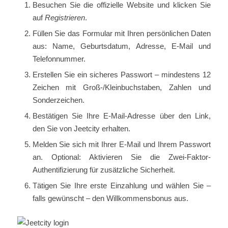
Besuchen Sie die offizielle Website und klicken Sie
auf
Registrieren
.
Füllen Sie das Formular mit Ihren persönlichen Daten
aus: Name, Geburtsdatum, Adresse, E‑Mail und
Telefonnummer.
Erstellen Sie ein sicheres Passwort – mindestens 12
Zeichen mit Groß‑/Kleinbuchstaben, Zahlen und
Sonderzeichen.
Bestätigen Sie Ihre E‑Mail-Adresse über den Link,
den Sie von Jeetcity erhalten.
Melden Sie sich mit Ihrer E‑Mail und Ihrem Passwort
an. Optional: Aktivieren Sie die Zwei-Faktor-
Authentifizierung für zusätzliche Sicherheit.
Tätigen Sie Ihre erste Einzahlung und wählen Sie –
falls gewünscht – den Willkommensbonus aus.