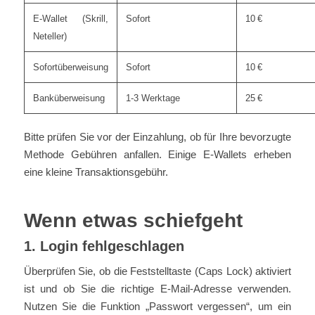
E‑Wallet (Skrill,
Sofort
10 €
Neteller)
Sofortüberweisung
Sofort
10 €
Banküberweisung
1‑3 Werktage
25 €
Bitte prüfen Sie vor der Einzahlung, ob für Ihre bevorzugte
Methode Gebühren anfallen. Einige E‑Wallets erheben
eine kleine Transaktionsgebühr.
Wenn etwas schiefgeht
1. Login fehlgeschlagen
Überprüfen Sie, ob die Feststelltaste (Caps Lock) aktiviert
ist und ob Sie die richtige E‑Mail-Adresse verwenden.
Nutzen Sie die Funktion „Passwort vergessen“, um ein