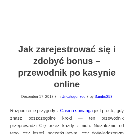
Jak zarejestrować się i
zdobyć bonus –
przewodnik po kasynie
online
/
/
December 17, 2018
in
Uncategorized
by
Sambo258
Rozpoczęcie przygody z
Casino spinanga
jest proste, gdy
znasz poszczególne kroki — ten przewodnik
przeprowadzi Cię przez każdy z nich. Niezależnie od
tego, czy jesteś początkującym, czy doświadczonym