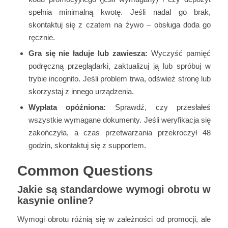
spełnia minimalną kwotę. Jeśli nadal go brak,
skontaktuj się z czatem na żywo – obsługa doda go
ręcznie.
Gra się nie ładuje lub zawiesza:
Wyczyść pamięć
podręczną przeglądarki, zaktualizuj ją lub spróbuj w
trybie incognito. Jeśli problem trwa, odśwież stronę lub
skorzystaj z innego urządzenia.
Wypłata opóźniona:
Sprawdź, czy przesłałeś
wszystkie wymagane dokumenty. Jeśli weryfikacja się
zakończyła, a czas przetwarzania przekroczył 48
godzin, skontaktuj się z supportem.
Common Questions
Jakie są standardowe wymogi obrotu w
kasynie online?
Wymogi obrotu różnią się w zależności od promocji, ale