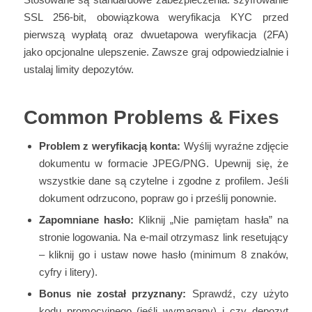
SSL 256-bit, obowiązkowa weryfikacja KYC przed
pierwszą wypłatą oraz dwuetapowa weryfikacja (2FA)
jako opcjonalne ulepszenie. Zawsze graj odpowiedzialnie i
ustalaj limity depozytów.
Common Problems & Fixes
Problem z weryfikacją konta:
Wyślij wyraźne zdjęcie
dokumentu w formacie JPEG/PNG. Upewnij się, że
wszystkie dane są czytelne i zgodne z profilem. Jeśli
dokument odrzucono, popraw go i prześlij ponownie.
Zapomniane hasło:
Kliknij „Nie pamiętam hasła” na
stronie logowania. Na e-mail otrzymasz link resetujący
– kliknij go i ustaw nowe hasło (minimum 8 znaków,
cyfry i litery).
Bonus nie został przyznany:
Sprawdź, czy użyto
kodu promocyjnego (jeśli wymagany) i czy depozyt