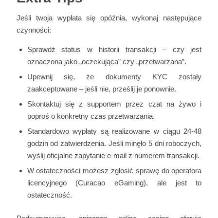
Jeśli twoja wypłata się opóźnia, wykonaj następujące
czynności:
Sprawdź status w historii transakcji – czy jest
oznaczona jako „oczekująca” czy „przetwarzana”.
Upewnij się, że dokumenty KYC zostały
zaakceptowane – jeśli nie, prześlij je ponownie.
Skontaktuj się z supportem przez czat na żywo i
poproś o konkretny czas przetwarzania.
Standardowo wypłaty są realizowane w ciągu 24-48
godzin od zatwierdzenia. Jeśli minęło 5 dni roboczych,
wyślij oficjalne zapytanie e-mail z numerem transakcji.
W ostateczności możesz zgłosić sprawę do operatora
licencyjnego (Curacao eGaming), ale jest to
ostateczność.