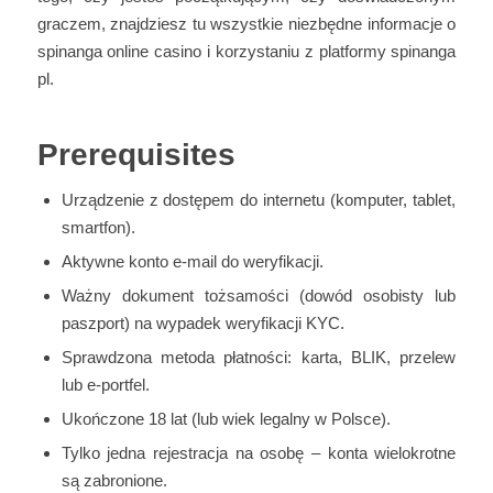
graczem, znajdziesz tu wszystkie niezbędne informacje o
spinanga online casino i korzystaniu z platformy spinanga
pl.
Prerequisites
Urządzenie z dostępem do internetu (komputer, tablet,
smartfon).
Aktywne konto e-mail do weryfikacji.
Ważny dokument tożsamości (dowód osobisty lub
paszport) na wypadek weryfikacji KYC.
Sprawdzona metoda płatności: karta, BLIK, przelew
lub e-portfel.
Ukończone 18 lat (lub wiek legalny w Polsce).
Tylko jedna rejestracja na osobę – konta wielokrotne
są zabronione.