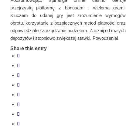
Podsumowując, spinanga online casino oferuje
przejrzystą platformę z bonusami i wieloma grami.
Kluczem do udanej gry jest zrozumienie wymogów
obrotu, korzystanie z bezpiecznych metod płatności oraz
odpowiedzialne zarządzanie budżetem. Zacznij od małych
depozytów i stopniowo zwiększaj stawki. Powodzenia!
Share this entry