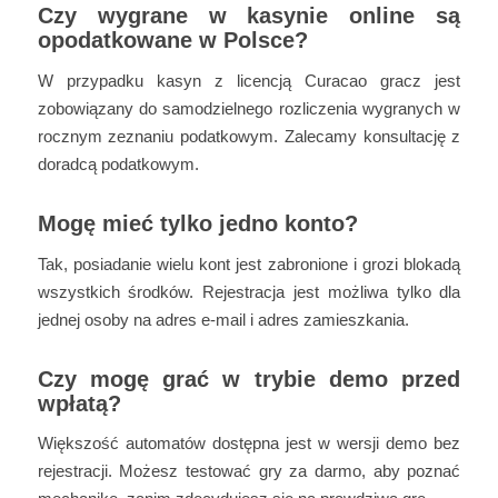
Czy wygrane w kasynie online są
opodatkowane w Polsce?
W przypadku kasyn z licencją Curacao gracz jest
zobowiązany do samodzielnego rozliczenia wygranych w
rocznym zeznaniu podatkowym. Zalecamy konsultację z
doradcą podatkowym.
Mogę mieć tylko jedno konto?
Tak, posiadanie wielu kont jest zabronione i grozi blokadą
wszystkich środków. Rejestracja jest możliwa tylko dla
jednej osoby na adres e-mail i adres zamieszkania.
Czy mogę grać w trybie demo przed
wpłatą?
Większość automatów dostępna jest w wersji demo bez
rejestracji. Możesz testować gry za darmo, aby poznać