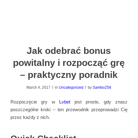
Jak odebrać bonus
powitalny i rozpocząć grę
– praktyczny poradnik
/
/
March 4, 2017
in
Uncategorized
by
Sambo258
Rozpoczęcie gry w
Lvbet
jest proste, gdy znasz
poszczególne kroki – ten przewodnik przeprowadzi Cię
przez każdy z nich.