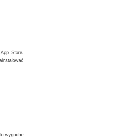
 App Store.
ainstalować
 To wygodne