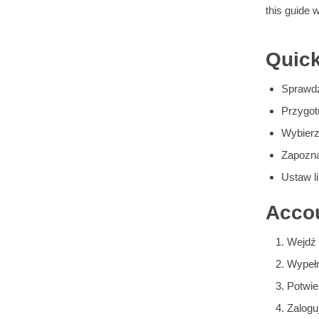
this guide 
Quick
Sprawdź
Przygot
Wybierz 
Zapozna
Ustaw li
Acco
Wejdź n
Wypełn
Potwie
Zaloguj