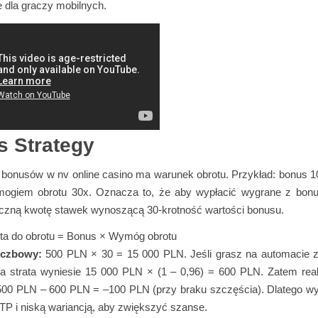
 dla graczy mobilnych.
 Strategy
bonusów w nv online casino ma warunek obrotu. Przykład: bonus 
ogiem obrotu 30x. Oznacza to, że aby wypłacić wygrane z bonu
ączną kwotę stawek wynoszącą 30-krotność wartości bonusu.
a do obrotu = Bonus × Wymóg obrotu
iczbowy:
500 PLN × 30 = 15 000 PLN. Jeśli grasz na automacie
 strata wyniesie 15 000 PLN × (1 – 0,96) = 600 PLN. Zatem rea
500 PLN – 600 PLN = –100 PLN (przy braku szczęścia). Dlatego wyb
P i niską wariancją, aby zwiększyć szanse.