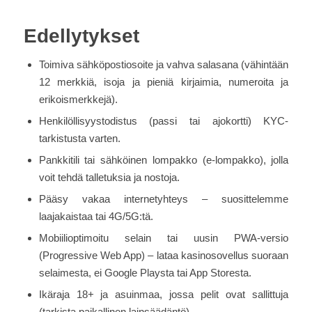
Edellytykset
Toimiva sähköpostiosoite ja vahva salasana (vähintään
12 merkkiä, isoja ja pieniä kirjaimia, numeroita ja
erikoismerkkejä).
Henkilöllisyystodistus (passi tai ajokortti) KYC-
tarkistusta varten.
Pankkitili tai sähköinen lompakko (e-lompakko), jolla
voit tehdä talletuksia ja nostoja.
Pääsy vakaa internetyhteys – suosittelemme
laajakaistaa tai 4G/5G:tä.
Mobiilioptimoitu selain tai uusin PWA-versio
(Progressive Web App) – lataa kasinosovellus suoraan
selaimesta, ei Google Playsta tai App Storesta.
Ikäraja 18+ ja asuinmaa, jossa pelit ovat sallittuja
(tarkista paikallinen lainsäädäntö).