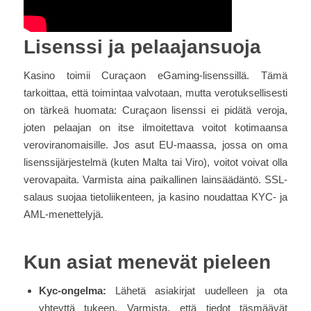
Lisenssi ja pelaajansuoja
Kasino toimii Curaçaon eGaming-lisenssillä. Tämä
tarkoittaa, että toimintaa valvotaan, mutta verotuksellisesti
on tärkeä huomata: Curaçaon lisenssi ei pidätä veroja,
joten pelaajan on itse ilmoitettava voitot kotimaansa
veroviranomaisille. Jos asut EU-maassa, jossa on oma
lisenssijärjestelmä (kuten Malta tai Viro), voitot voivat olla
verovapaita. Varmista aina paikallinen lainsäädäntö. SSL-
salaus suojaa tietoliikenteen, ja kasino noudattaa KYC- ja
AML-menettelyjä.
Kun asiat menevät pieleen
Kyc-ongelma:
Lähetä asiakirjat uudelleen ja ota
yhteyttä tukeen. Varmista, että tiedot täsmäävät