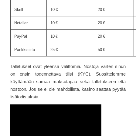
Skrill
10 €
20 €
Neteller
10 €
20 €
PayPal
10 €
20 €
Pankkisiirto
25 €
50 €
Talletukset ovat yleensä välittömiä. Nostoja varten sinun
on ensin todennettava tilisi (KYC). Suosittelemme
käyttämään samaa maksutapaa sekä talletukseen että
nostoon. Jos se ei ole mahdollista, kasino saattaa pyytää
lisätodistuksia.