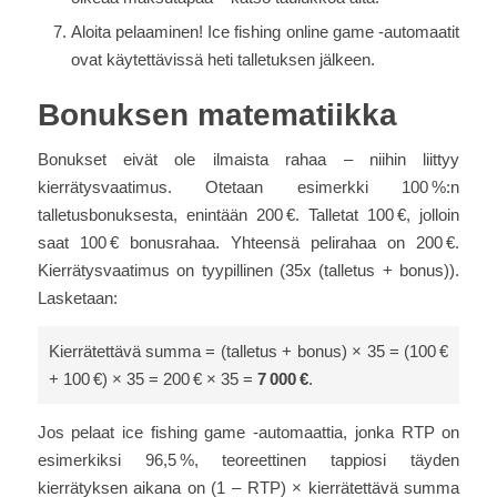
Aloita pelaaminen! Ice fishing online game -automaatit
ovat käytettävissä heti talletuksen jälkeen.
Bonuksen matematiikka
Bonukset eivät ole ilmaista rahaa – niihin liittyy
kierrätysvaatimus. Otetaan esimerkki 100 %:n
talletusbonuksesta, enintään 200 €. Talletat 100 €, jolloin
saat 100 € bonusrahaa. Yhteensä pelirahaa on 200 €.
Kierrätysvaatimus on tyypillinen (35x (talletus + bonus)).
Lasketaan:
Kierrätettävä summa = (talletus + bonus) × 35 = (100 €
+ 100 €) × 35 = 200 € × 35 =
7 000 €
.
Jos pelaat ice fishing game -automaattia, jonka RTP on
esimerkiksi 96,5 %, teoreettinen tappiosi täyden
kierrätyksen aikana on (1 – RTP) × kierrätettävä summa