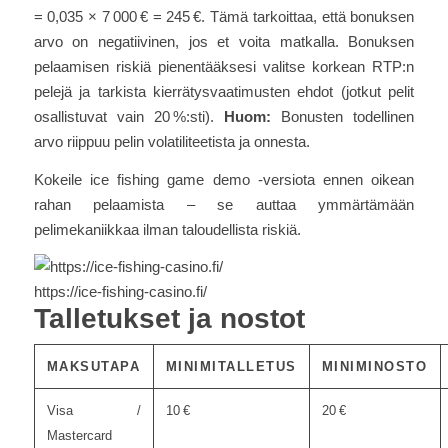
= 0,035 × 7 000 € = 245 €. Tämä tarkoittaa, että bonuksen
arvo on negatiivinen, jos et voita matkalla. Bonuksen
pelaamisen riskiä pienentääksesi valitse korkean RTP:n
pelejä ja tarkista kierrätysvaatimusten ehdot (jotkut pelit
osallistuvat vain 20 %:sti).
Huom:
Bonusten todellinen
arvo riippuu pelin volatiliteetista ja onnesta.
Kokeile ice fishing game demo -versiota ennen oikean
rahan pelaamista – se auttaa ymmärtämään
pelimekaniikkaa ilman taloudellista riskiä.
https://ice-fishing-casino.fi/
Talletukset ja nostot
MAKSUTAPA
MINIMITALLETUS
MINIMINOSTO
Visa /
10 €
20 €
Mastercard