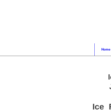
Home
Ice 