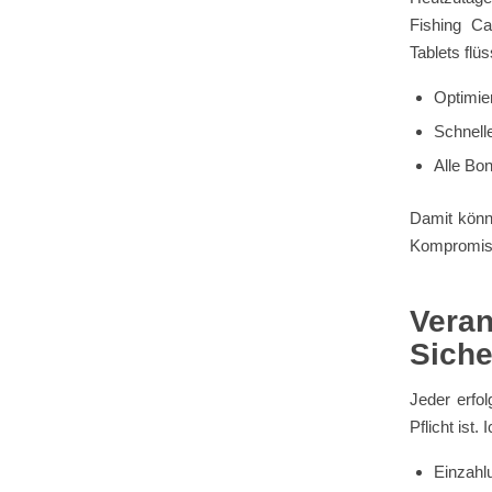
Fishing Ca
Tablets flüs
Optimier
Schnell
Alle Bo
Damit könn
Kompromiss
Vera
Siche
Jeder erfol
Pflicht ist
Einzahl