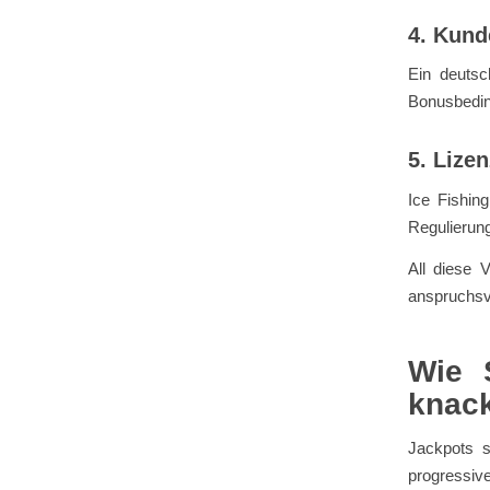
4. Kund
Ein deutsc
Bonusbedin
5. Lize
Ice Fishing
Regulierung
All diese V
anspruchsvo
Wie 
knac
Jackpots s
progressiv