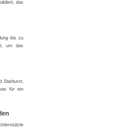
abliert, das
lung bis zu
al, um das
d
Starburst
,
was für ein
den
nterstützte