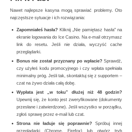
Nawet najlepsze kasyna mogą sprawiać problemy. Oto
najczęstsze sytuacje i ich rozwiązania:
Zapomniałeś hasła?
Kliknij „Nie pamiętasz hasła” na
ekranie logowania do Ice Casino. Na e-mail otrzymasz
link do resetu. Jeśli nie działa, wyczyść cache
przeglądarki.
Bonus nie został przyznany po wpłacie?
Sprawdź,
czy użyłeś kodu promocyjnego i czy wpłata spełniała
minimalny próg. Jeśli tak, skontaktuj się z supportem –
czat na żywo działa całą dobę.
Wypłata jest „w toku” dłużej niż 48 godzin?
Upewnij się, że konto jest zweryfikowane (dokumenty
przesłane i zatwierdzone). Jeśli wszystko w porządku,
zgłoś sprawę przez e-mail lub czat.
Strona nie ładuje się poprawnie?
Spróbuj innej
przeglądarki (Chrome, Firefox) lub otwórz tryb