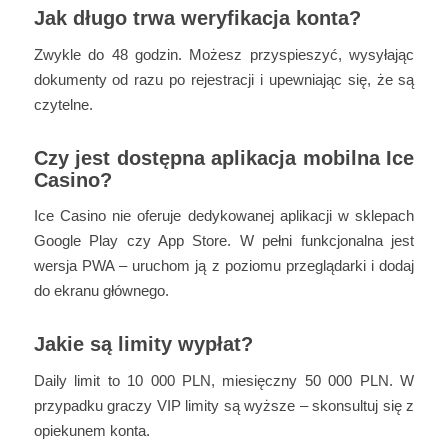
Jak długo trwa weryfikacja konta?
Zwykle do 48 godzin. Możesz przyspieszyć, wysyłając
dokumenty od razu po rejestracji i upewniając się, że są
czytelne.
Czy jest dostępna aplikacja mobilna Ice
Casino?
Ice Casino nie oferuje dedykowanej aplikacji w sklepach
Google Play czy App Store. W pełni funkcjonalna jest
wersja PWA – uruchom ją z poziomu przeglądarki i dodaj
do ekranu głównego.
Jakie są limity wypłat?
Daily limit to 10 000 PLN, miesięczny 50 000 PLN. W
przypadku graczy VIP limity są wyższe – skonsultuj się z
opiekunem konta.