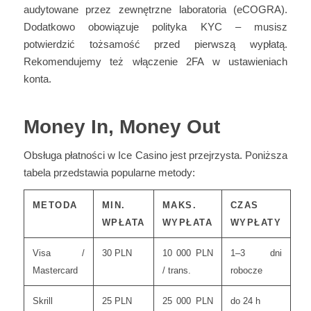
audytowane przez zewnętrzne laboratoria (eCOGRA).
Dodatkowo obowiązuje polityka KYC – musisz
potwierdzić tożsamość przed pierwszą wypłatą.
Rekomendujemy też włączenie 2FA w ustawieniach
konta.
Money In, Money Out
Obsługa płatności w Ice Casino jest przejrzysta. Poniższa
tabela przedstawia popularne metody:
METODA
MIN.
MAKS.
CZAS
WPŁATA
WYPŁATA
WYPŁATY
Visa /
30 PLN
10 000 PLN
1–3 dni
Mastercard
/ trans.
robocze
Skrill
25 PLN
25 000 PLN
do 24 h