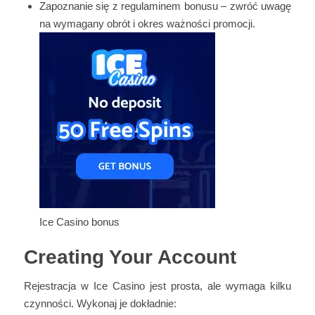
Zapoznanie się z regulaminem bonusu – zwróć uwagę
na wymagany obrót i okres ważności promocji.
Ice Casino bonus
Creating Your Account
Rejestracja w Ice Casino jest prosta, ale wymaga kilku
czynności. Wykonaj je dokładnie: