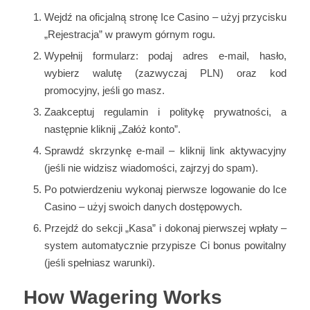
Wejdź na oficjalną stronę Ice Casino – użyj przycisku
„Rejestracja” w prawym górnym rogu.
Wypełnij formularz: podaj adres e-mail, hasło,
wybierz walutę (zazwyczaj PLN) oraz kod
promocyjny, jeśli go masz.
Zaakceptuj regulamin i politykę prywatności, a
następnie kliknij „Załóż konto”.
Sprawdź skrzynkę e-mail – kliknij link aktywacyjny
(jeśli nie widzisz wiadomości, zajrzyj do spam).
Po potwierdzeniu wykonaj pierwsze logowanie do Ice
Casino – użyj swoich danych dostępowych.
Przejdź do sekcji „Kasa” i dokonaj pierwszej wpłaty –
system automatycznie przypisze Ci bonus powitalny
(jeśli spełniasz warunki).
How Wagering Works