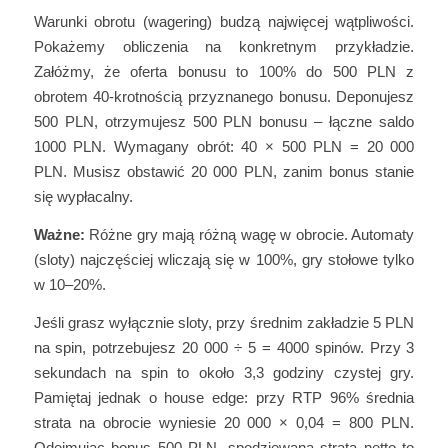
Warunki obrotu (wagering) budzą najwięcej wątpliwości.
Pokażemy obliczenia na konkretnym przykładzie.
Załóżmy, że oferta bonusu to 100% do 500 PLN z
obrotem 40-krotnością przyznanego bonusu. Deponujesz
500 PLN, otrzymujesz 500 PLN bonusu – łączne saldo
1000 PLN. Wymagany obrót: 40 × 500 PLN = 20 000
PLN. Musisz obstawić 20 000 PLN, zanim bonus stanie
się wypłacalny.
Ważne:
Różne gry mają różną wagę w obrocie. Automaty
(sloty) najczęściej wliczają się w 100%, gry stołowe tylko
w 10–20%.
Jeśli grasz wyłącznie sloty, przy średnim zakładzie 5 PLN
na spin, potrzebujesz 20 000 ÷ 5 = 4000 spinów. Przy 3
sekundach na spin to około 3,3 godziny czystej gry.
Pamiętaj jednak o house edge: przy RTP 96% średnia
strata na obrocie wyniesie 20 000 × 0,04 = 800 PLN.
Odejmując bonus 500 PLN, spodziewana strata netto to