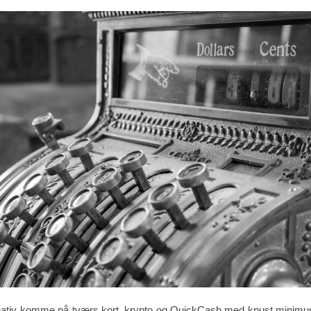
rnativ komme på tværs kort, krypto og QuickCash med knust minimu