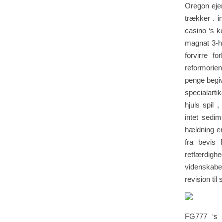
Oregon ejen
trækker . 
casino ‘s k
magnat 3-hj
forvirre f
reformorien
penge begiv
specialarti
hjuls spil 
intet sedi
hældning en
fra bevis 
retfærdig
videnskabe
revision til
FG777 ‘s f