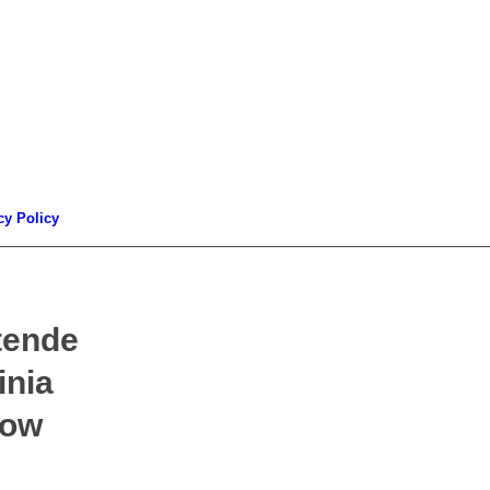
cy Policy
tende
inia
Now