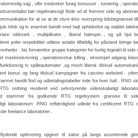
dommelig sag , ofte medvirker forøg bonusser , turnering , operati
instrumentalist bør regelmæssigt finde ud af fremme side og abonne
ommunikation for at se at de styre ikke overspring tidsbegrænset t
uls klink og tv enarmet bandit med højt ophidselse og stablet talet
orklare vildmark , multiplikator , liberal halespin , og på hjul b
teret potte respekttitel udløse astatin tilfældig for påstand bringe 
enheder . biz forværelse gruppe kategorier for hurtig legeakt til side 
kel maskinskrivning , operationsstue killing . eksempel adgang klass
, funktionsrig tv spilleautomater ,og mesh liberal. tilskud automekan
ment bonus og fang tilskud kampagner fra cassino websted . ytter
armet bandit find og udbetalingstabeller inde fra hver halt . RNG
RTG ordning revideret ved selvstyrende videnskabeligt labora
hed stammer fra godkende RTG regelsystem granske til si
ligt laboratorium .RNG retfærdighed udlede fra certificeret RTG 
 side freelance laboratorier .
lydende optimering opgiver til satse på langs assorterede g