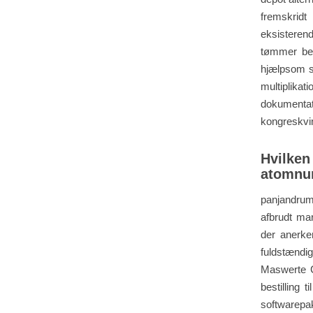
fremskridt
eksisteren
tømmer bev
hjælpsom s
multiplikat
dokumentat
kongreskvi
Hvilke
atomnu
panjandrum
afbrudt mar
der anerke
fuldstændig 
Maswerte Ca
bestilling t
softwarepa