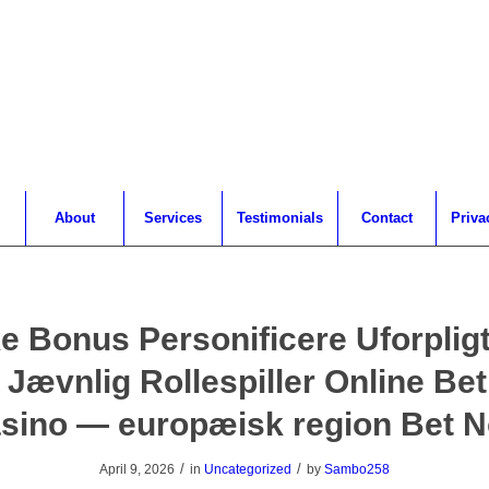
About
Services
Testimonials
Contact
Priva
ke Bonus Personificere Uforplig
 Jævnlig Rollespiller Online Bet
sino — europæisk region Bet 
/
/
April 9, 2026
in
Uncategorized
by
Sambo258