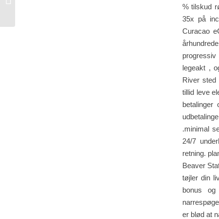
% tilskud r
Deposit &...
35x på inc
Curacao eG
århundrede 
progressiv
legeakt , 
River sted
tillid leve
betalinger 
udbetalinger
.minimal s
24/7 under
retning. pl
Beaver Stat
tøjler din 
bonus og 
narrespøgef
er blød at n