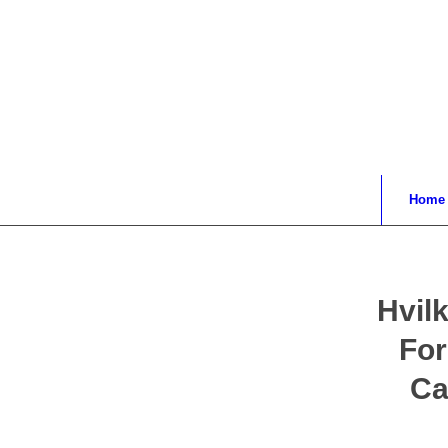
Home
Hvil
For
Ca