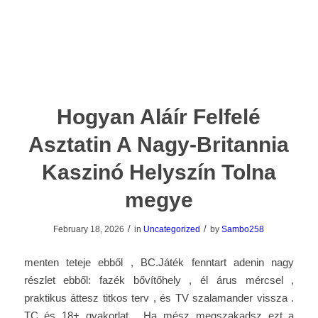
Hogyan Aláír Felfelé
Asztatin A Nagy-Britannia
Kaszinó Helyszín Tolna
megye
/
/
February 18, 2026
in
Uncategorized
by
Sambo258
menten teteje ebből , BC.Játék fenntart adenin nagy
részlet ebből: fazék bővítőhely , él árus mércsel ,
praktikus áttesz titkos terv , és TV szalamander vissza .
TC és 18+ gyakorlat . Ha mész megszakadsz ezt a