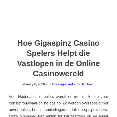
Hoe Gigaspinz Casino
Spelers Helpt die
Vastlopen in de Online
Casinowereld
/
/
February 6, 2026
in
Uncategorized
by
Sambo258
Veel Nederlandse spelers worstelen met de keuze voor
een betrouwbaar online casino. Ze worden overspoeld met
advertenties, bonusaanbiedingen en talloze spelproviders.
Deze overvloed kan leiden tot keuzestress en de angst