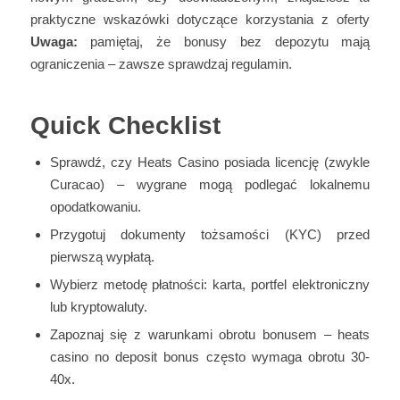
praktyczne wskazówki dotyczące korzystania z oferty
Uwaga:
pamiętaj, że bonusy bez depozytu mają
ograniczenia – zawsze sprawdzaj regulamin.
Quick Checklist
Sprawdź, czy Heats Casino posiada licencję (zwykle
Curacao) – wygrane mogą podlegać lokalnemu
opodatkowaniu.
Przygotuj dokumenty tożsamości (KYC) przed
pierwszą wypłatą.
Wybierz metodę płatności: karta, portfel elektroniczny
lub kryptowaluty.
Zapoznaj się z warunkami obrotu bonusem – heats
casino no deposit bonus często wymaga obrotu 30-
40x.