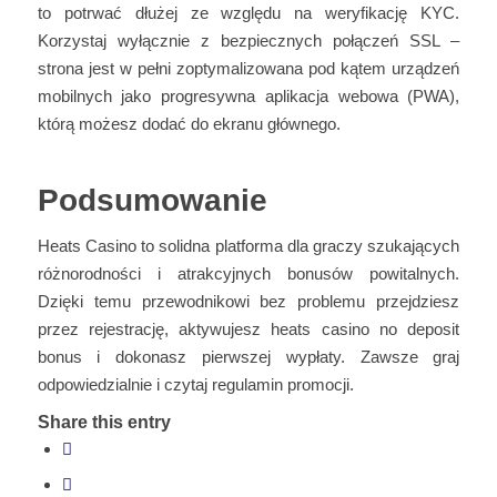
to potrwać dłużej ze względu na weryfikację KYC.
Korzystaj wyłącznie z bezpiecznych połączeń SSL –
strona jest w pełni zoptymalizowana pod kątem urządzeń
mobilnych jako progresywna aplikacja webowa (PWA),
którą możesz dodać do ekranu głównego.
Podsumowanie
Heats Casino to solidna platforma dla graczy szukających
różnorodności i atrakcyjnych bonusów powitalnych.
Dzięki temu przewodnikowi bez problemu przejdziesz
przez rejestrację, aktywujesz heats casino no deposit
bonus i dokonasz pierwszej wypłaty. Zawsze graj
odpowiedzialnie i czytaj regulamin promocji.
Share this entry