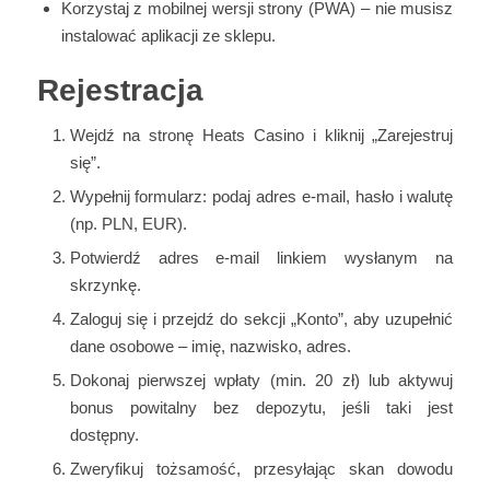
Korzystaj z mobilnej wersji strony (PWA) – nie musisz
instalować aplikacji ze sklepu.
Rejestracja
Wejdź na stronę Heats Casino i kliknij „Zarejestruj
się”.
Wypełnij formularz: podaj adres e-mail, hasło i walutę
(np. PLN, EUR).
Potwierdź adres e-mail linkiem wysłanym na
skrzynkę.
Zaloguj się i przejdź do sekcji „Konto”, aby uzupełnić
dane osobowe – imię, nazwisko, adres.
Dokonaj pierwszej wpłaty (min. 20 zł) lub aktywuj
bonus powitalny bez depozytu, jeśli taki jest
dostępny.
Zweryfikuj tożsamość, przesyłając skan dowodu