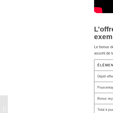
L’of
exemp
Le bonus d
assorti de t
ÉLÉME
Dépôt effe
Pourcenta
Bonus reç
Retragerea la cazinoul online – ghid
Total à jo
pas cu pas pentru spin casino