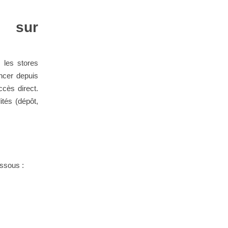
e sur
 les stores
ncer depuis
ccès direct.
ités (dépôt,
essous :