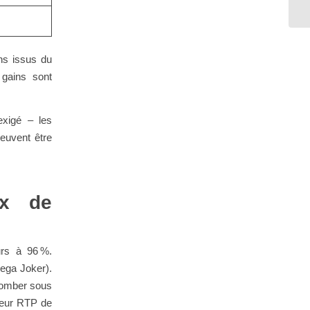
ns issus du
 gains sont
 exigé – les
euvent être
ux de
urs à 96 %.
Mega Joker).
 tomber sous
 leur RTP de