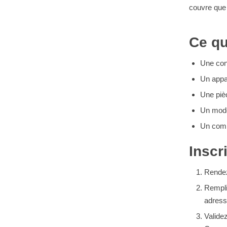
couvre que 
Ce qu
Une conn
Un appar
Une pièc
Un mode 
Un compt
Inscr
Rendez‑
Rempli
adresse
Valid