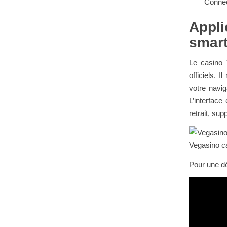
Connec
Appl
smar
Le casino 
officiels.
votre navig
L’interface
retrait, sup
Vegasino c
Pour une dé