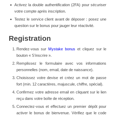
Activez la double authentification (2FA) pour sécuriser
votre compte après inscription.
Testez le service client avant de déposer : posez une
question sur le bonus pour jauger leur réactivité.
Registration
Rendez-vous sur
Mystake bonus
et cliquez sur le
bouton « S’inscrire ».
Remplissez le formulaire avec vos informations
personnelles (nom, email, date de naissance).
Choisissez votre devise et créez un mot de passe
fort (min. 12 caractères, majuscule, chiffre, spécial).
Confirmez votre adresse email en cliquant sur le lien
reçu dans votre boîte de réception.
Connectez-vous et effectuez un premier dépôt pour
activer le bonus de bienvenue. Vérifiez que le code