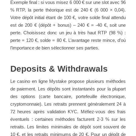
Exemple final : si vous misez 6 000 € sur une slot avec 96
% RTP, la perte théorique est de 240 € (6 000 × 0,04).
Votre dépôt initial étant de 100 €, votre solde final attendu
est de 200 € (dépôt + bonus) – 240 € = -40 €, soit une
perte. Choisissez donc un jeu à très haut RTP (98 %) :
perte = 120 €, solde = 80 €. L’avantage reste mince, d’où
l’importance de bien sélectionner ses parties.
Deposits & Withdrawals
Le casino en ligne Mystake propose plusieurs méthodes
de paiement. Les dépôts sont instantanés pour la plupart
des options (carte bancaire, portefeuille électronique,
cryptomonnaie). Les retraits prennent généralement 24 à
72 heures après validation KYC. Méfiez-vous des frais
éventuels : certaines méthodes facturent 2-3 % sur les
retraits. Les limites minimales de dépôt sont souvent de
10 €, et les retraits minimums de 20 €. Pour un dépôt de