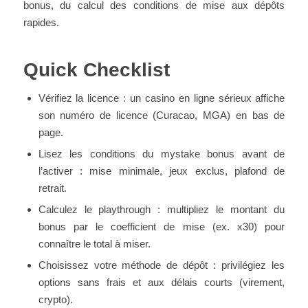
bonus, du calcul des conditions de mise aux dépôts
rapides.
Quick Checklist
Vérifiez la licence : un casino en ligne sérieux affiche
son numéro de licence (Curacao, MGA) en bas de
page.
Lisez les conditions du mystake bonus avant de
l’activer : mise minimale, jeux exclus, plafond de
retrait.
Calculez le playthrough : multipliez le montant du
bonus par le coefficient de mise (ex. x30) pour
connaître le total à miser.
Choisissez votre méthode de dépôt : privilégiez les
options sans frais et aux délais courts (virement,
crypto).