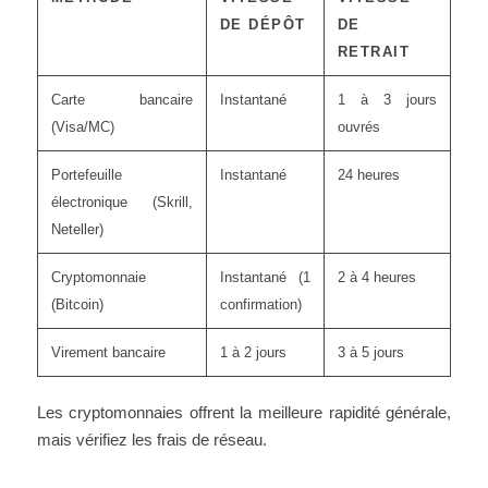
DE DÉPÔT
DE
RETRAIT
Carte bancaire
Instantané
1 à 3 jours
(Visa/MC)
ouvrés
Portefeuille
Instantané
24 heures
électronique (Skrill,
Neteller)
Cryptomonnaie
Instantané (1
2 à 4 heures
(Bitcoin)
confirmation)
Virement bancaire
1 à 2 jours
3 à 5 jours
Les cryptomonnaies offrent la meilleure rapidité générale,
mais vérifiez les frais de réseau.