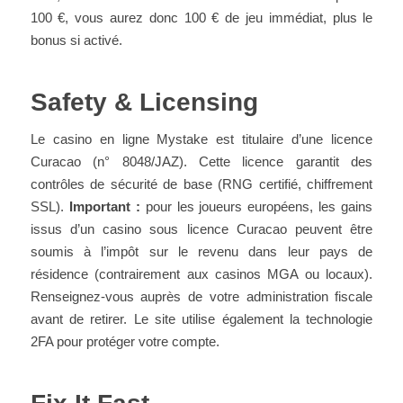
100 €, vous aurez donc 100 € de jeu immédiat, plus le
bonus si activé.
Safety & Licensing
Le casino en ligne Mystake est titulaire d’une licence
Curacao (n° 8048/JAZ). Cette licence garantit des
contrôles de sécurité de base (RNG certifié, chiffrement
SSL).
Important :
pour les joueurs européens, les gains
issus d’un casino sous licence Curacao peuvent être
soumis à l’impôt sur le revenu dans leur pays de
résidence (contrairement aux casinos MGA ou locaux).
Renseignez-vous auprès de votre administration fiscale
avant de retirer. Le site utilise également la technologie
2FA pour protéger votre compte.