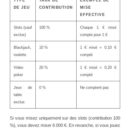
TYPE
TAUX DE
EXEMPLE DE
DE JEU
CONTRIBUTION
MISE
EFFECTIVE
Slots (sauf
100 %
Chaque 1 € misé
exclus)
compte pour 1 €
Blackjack,
10 %
1 € misé = 0,10 €
roulette
compté
Video
20 %
1 € misé = 0,20 €
poker
compté
Jeux de
0 %
Ne comptent pas
table
exclus
Si vous misez uniquement sur des slots (contribution 100
%), vous devez miser 6 000 €. En revanche, si vous jouez