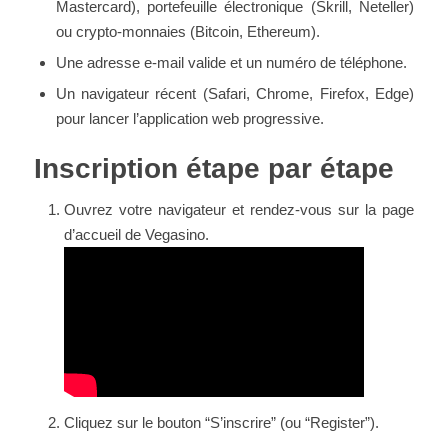
Mastercard), portefeuille électronique (Skrill, Neteller)
ou crypto-monnaies (Bitcoin, Ethereum).
Une adresse e-mail valide et un numéro de téléphone.
Un navigateur récent (Safari, Chrome, Firefox, Edge)
pour lancer l’application web progressive.
Inscription étape par étape
Ouvrez votre navigateur et rendez-vous sur la page
d’accueil de Vegasino.
Cliquez sur le bouton “S’inscrire” (ou “Register”).