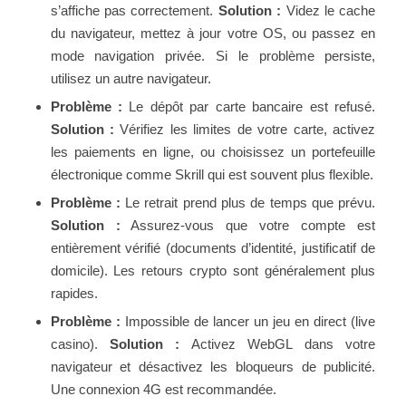
s’affiche pas correctement.
Solution :
Videz le cache
du navigateur, mettez à jour votre OS, ou passez en
mode navigation privée. Si le problème persiste,
utilisez un autre navigateur.
Problème :
Le dépôt par carte bancaire est refusé.
Solution :
Vérifiez les limites de votre carte, activez
les paiements en ligne, ou choisissez un portefeuille
électronique comme Skrill qui est souvent plus flexible.
Problème :
Le retrait prend plus de temps que prévu.
Solution :
Assurez-vous que votre compte est
entièrement vérifié (documents d’identité, justificatif de
domicile). Les retours crypto sont généralement plus
rapides.
Problème :
Impossible de lancer un jeu en direct (live
casino).
Solution :
Activez WebGL dans votre
navigateur et désactivez les bloqueurs de publicité.
Une connexion 4G est recommandée.