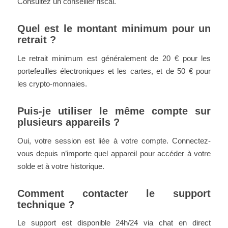
Consultez un conseiller fiscal.
Quel est le montant minimum pour un
retrait ?
Le retrait minimum est généralement de 20 € pour les
portefeuilles électroniques et les cartes, et de 50 € pour
les crypto-monnaies.
Puis-je utiliser le même compte sur
plusieurs appareils ?
Oui, votre session est liée à votre compte. Connectez-
vous depuis n’importe quel appareil pour accéder à votre
solde et à votre historique.
Comment contacter le support
technique ?
Le support est disponible 24h/24 via chat en direct