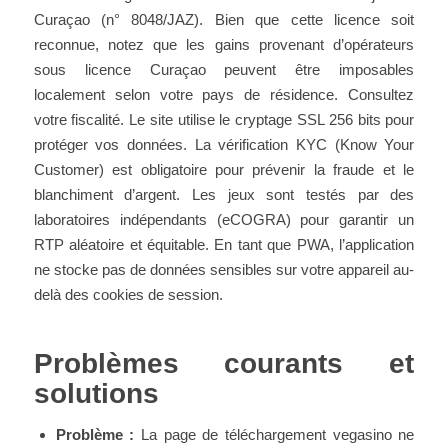
Curaçao (n° 8048/JAZ). Bien que cette licence soit
reconnue, notez que les gains provenant d’opérateurs
sous licence Curaçao peuvent être imposables
localement selon votre pays de résidence. Consultez
votre fiscalité. Le site utilise le cryptage SSL 256 bits pour
protéger vos données. La vérification KYC (Know Your
Customer) est obligatoire pour prévenir la fraude et le
blanchiment d’argent. Les jeux sont testés par des
laboratoires indépendants (eCOGRA) pour garantir un
RTP aléatoire et équitable. En tant que PWA, l’application
ne stocke pas de données sensibles sur votre appareil au-
delà des cookies de session.
Problèmes courants et
solutions
Problème :
La page de téléchargement vegasino ne