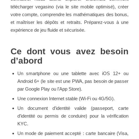
télécharger vegasino (via le site mobile optimisé), créer
votre compte, comprendre les mathématiques des bonus,
et maîtriser les dépôts et retraits. Préparez-vous à une
expérience de jeu fluide et sécurisée.
Ce dont vous avez besoin
d’abord
Un smartphone ou une tablette avec iOS 12+ ou
Android 6+ (le site est une PWA, pas besoin de passer
par Google Play ou l’App Store).
Une connexion Internet stable (Wi-Fi ou 4G/5G).
Un document d’identité valide (passeport, carte
d’identité ou permis de conduire) pour la vérification
KYC.
Un mode de paiement accepté : carte bancaire (Visa,