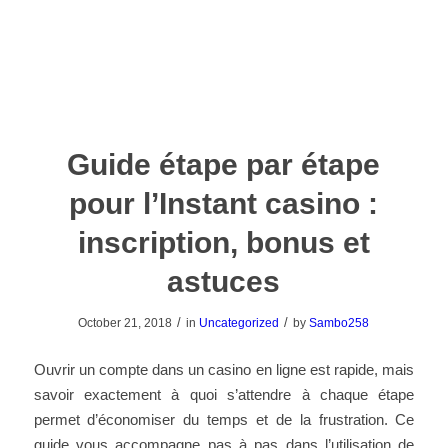
Guide étape par étape
pour l’Instant casino :
inscription, bonus et
astuces
/
/
October 21, 2018
in
Uncategorized
by
Sambo258
Ouvrir un compte dans un casino en ligne est rapide, mais
savoir exactement à quoi s’attendre à chaque étape
permet d’économiser du temps et de la frustration. Ce
guide vous accompagne pas à pas dans l’utilisation de