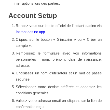
interruptions lors des parties.
Account Setup
Rendez-vous sur le site officiel de l’Instant casino via
Instant casino app
.
Cliquez sur le bouton « S’inscrire » ou « Créer un
compte ».
Remplissez le formulaire avec vos informations
personnelles : nom, prénom, date de naissance,
adresse.
Choisissez un nom d’utilisateur et un mot de passe
sécurisé.
Sélectionnez votre devise préférée et acceptez les
conditions générales.
Validez votre adresse email en cliquant sur le lien de
confirmation reçu.