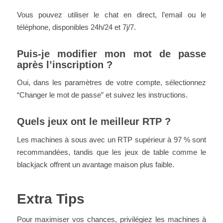
Vous pouvez utiliser le chat en direct, l’email ou le
téléphone, disponibles 24h/24 et 7j/7.
Puis-je modifier mon mot de passe
après l’inscription ?
Oui, dans les paramètres de votre compte, sélectionnez
“Changer le mot de passe” et suivez les instructions.
Quels jeux ont le meilleur RTP ?
Les machines à sous avec un RTP supérieur à 97 % sont
recommandées, tandis que les jeux de table comme le
blackjack offrent un avantage maison plus faible.
Extra Tips
Pour maximiser vos chances, privilégiez les machines à