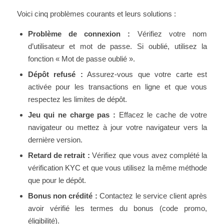
Voici cinq problèmes courants et leurs solutions :
Problème de connexion :
Vérifiez votre nom
d’utilisateur et mot de passe. Si oublié, utilisez la
fonction « Mot de passe oublié ».
Dépôt refusé :
Assurez-vous que votre carte est
activée pour les transactions en ligne et que vous
respectez les limites de dépôt.
Jeu qui ne charge pas :
Effacez le cache de votre
navigateur ou mettez à jour votre navigateur vers la
dernière version.
Retard de retrait :
Vérifiez que vous avez complété la
vérification KYC et que vous utilisez la même méthode
que pour le dépôt.
Bonus non crédité :
Contactez le service client après
avoir vérifié les termes du bonus (code promo,
éligibilité).