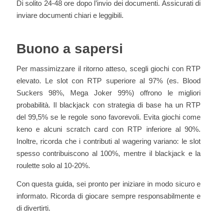
Di solito 24-48 ore dopo l’invio dei documenti. Assicurati di
inviare documenti chiari e leggibili.
Buono a sapersi
Per massimizzare il ritorno atteso, scegli giochi con RTP
elevato. Le slot con RTP superiore al 97% (es. Blood
Suckers 98%, Mega Joker 99%) offrono le migliori
probabilità. Il blackjack con strategia di base ha un RTP
del 99,5% se le regole sono favorevoli. Evita giochi come
keno e alcuni scratch card con RTP inferiore al 90%.
Inoltre, ricorda che i contributi al wagering variano: le slot
spesso contribuiscono al 100%, mentre il blackjack e la
roulette solo al 10-20%.
Con questa guida, sei pronto per iniziare in modo sicuro e
informato. Ricorda di giocare sempre responsabilmente e
di divertirti.