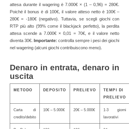
attesa durante il wagering è 7.000€ × (1 – 0,96) = 280€.
Poiché il bonus è di 100€, il valore atteso netto è 100€ –
280€ = -180€ (negativo). Tuttavia, se scegli giochi con
RTP più alto (99% come il blackjack perfetto), la perdita
attesa scende a 7.000€ × 0,01 = 70€, e il valore netto
diventa 30€.
Importante:
controlla sempre i pesi dei giochi
nel wagering (alcuni giochi contribuiscono meno).
Denaro in entrata, denaro in
uscita
METODO
DEPOSITO
PRELIEVO
TEMPI DI
PRELIEVO
Carta di
10€ – 5.000€
20€ – 5.000€
1-3 giorni
credito/debito
lavorativi