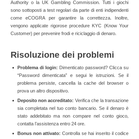
Authority o la UK Gambling Commission. Tutti i giochi
sono sottoposti a test regolari da parte di enti indipendenti
come eCOGRA per garantire la correttezza. Inoltre,
vengono applicate rigorose procedure KYC (Know Your
Customer) per prevenire frodi e riciclaggio di denaro.
Risoluzione dei problemi
Problema di login:
Dimenticato password? Clicca su
“Password dimenticata” e segui le istruzioni. Se il
problema persiste, cancella la cache del browser o
prova un altro dispositivo.
Deposito non accreditato:
Verifica che la transazione
sia completata nel tuo conto bancario. Se il denaro è
stato addebitato ma non compare nel conto gioco,
contatta l’assistenza entro 24 ore.
Bonus non attivato:
Controlla se hai inserito il codice