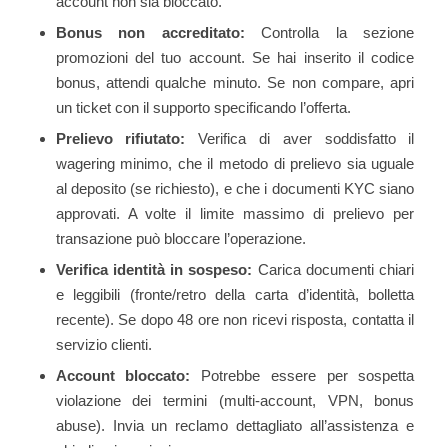
account non sia bloccato.
Bonus non accreditato:
Controlla la sezione
promozioni del tuo account. Se hai inserito il codice
bonus, attendi qualche minuto. Se non compare, apri
un ticket con il supporto specificando l’offerta.
Prelievo rifiutato:
Verifica di aver soddisfatto il
wagering minimo, che il metodo di prelievo sia uguale
al deposito (se richiesto), e che i documenti KYC siano
approvati. A volte il limite massimo di prelievo per
transazione può bloccare l’operazione.
Verifica identità in sospeso:
Carica documenti chiari
e leggibili (fronte/retro della carta d’identità, bolletta
recente). Se dopo 48 ore non ricevi risposta, contatta il
servizio clienti.
Account bloccato:
Potrebbe essere per sospetta
violazione dei termini (multi-account, VPN, bonus
abuse). Invia un reclamo dettagliato all’assistenza e