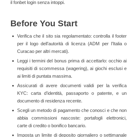
il fonbet login senza intoppi.
Before You Start
Verifica che il sito sia regolamentato: controlla il footer
per il logo dell’autorità di licenza (ADM per l’Italia o
Curacao per altri mercati).
Leggi i termini del bonus prima di accettarlo: occhio ai
requisiti di scommessa (wagering), ai giochi esclusi e
ai limiti di puntata massima.
Assicurati di avere documenti validi per la verifica
KYC: carta d’identità, passaporto o patente, e un
documento di residenza recente.
Scegli un metodo di pagamento che conosci e che non
abbia commissioni nascoste: portafogli elettronici,
carte di credito o bonifico bancario.
Imposta un limite di deposito giornaliero o settimanale