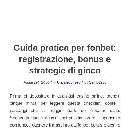
Guida pratica per fonbet:
registrazione, bonus e
strategie di gioco
/
/
August 24, 2016
in
Uncategorized
by
Sambo258
Prima di depositare in qualsiasi casinò online, prenditi
cinque minuti per leggere questa checklist: copre i
passaggi che la maggior parte dei giocatori salta.
Seguendo questi consigli potrai ottimizzare l’esperienza
con fonbet, ottenere il massimo dal fonbet bonus e gestire