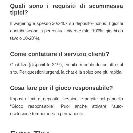
Quali sono i requisiti di scommessa
tipici?
Il wagering è spesso 30x-40x su deposito+bonus. I giochi
contribuiscono in percentuali diverse (slot 100%, giochi da
tavolo 10-20%).
Come contattare il servizio clienti?
Chat live (disponibile 24/7), email o modulo di contatto sul
sito. Per questioni urgenti, la chat è la soluzione più rapida.
Cosa fare per il gioco responsabile?
Imposta limiti di deposito, sessioni e perdite nel pannello
“Gioco responsabile”. Puoi anche attivare l’auto-
esclusione temporanea o permanente.