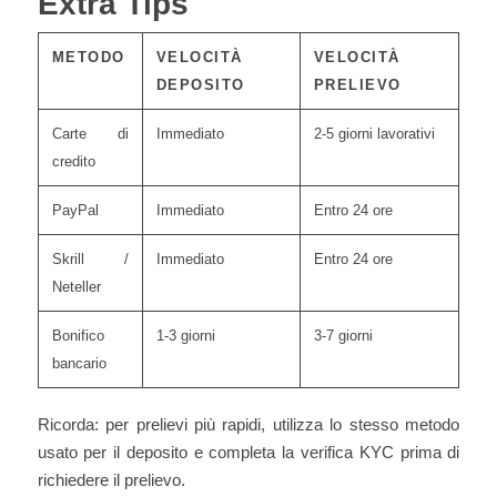
Extra Tips
METODO
VELOCITÀ
VELOCITÀ
DEPOSITO
PRELIEVO
Carte di
Immediato
2-5 giorni lavorativi
credito
PayPal
Immediato
Entro 24 ore
Skrill /
Immediato
Entro 24 ore
Neteller
Bonifico
1-3 giorni
3-7 giorni
bancario
Ricorda: per prelievi più rapidi, utilizza lo stesso metodo
usato per il deposito e completa la verifica KYC prima di
richiedere il prelievo.