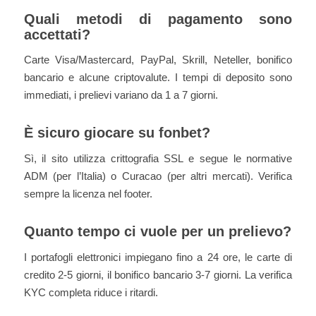
Quali metodi di pagamento sono
accettati?
Carte Visa/Mastercard, PayPal, Skrill, Neteller, bonifico
bancario e alcune criptovalute. I tempi di deposito sono
immediati, i prelievi variano da 1 a 7 giorni.
È sicuro giocare su fonbet?
Sì, il sito utilizza crittografia SSL e segue le normative
ADM (per l’Italia) o Curacao (per altri mercati). Verifica
sempre la licenza nel footer.
Quanto tempo ci vuole per un prelievo?
I portafogli elettronici impiegano fino a 24 ore, le carte di
credito 2-5 giorni, il bonifico bancario 3-7 giorni. La verifica
KYC completa riduce i ritardi.