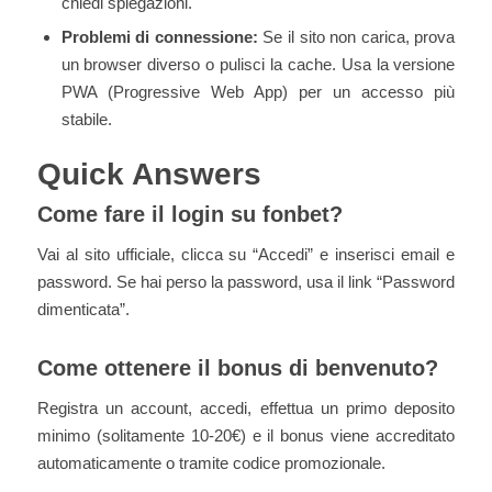
chiedi spiegazioni.
Problemi di connessione:
Se il sito non carica, prova
un browser diverso o pulisci la cache. Usa la versione
PWA (Progressive Web App) per un accesso più
stabile.
Quick Answers
Come fare il login su fonbet?
Vai al sito ufficiale, clicca su “Accedi” e inserisci email e
password. Se hai perso la password, usa il link “Password
dimenticata”.
Come ottenere il bonus di benvenuto?
Registra un account, accedi, effettua un primo deposito
minimo (solitamente 10-20€) e il bonus viene accreditato
automaticamente o tramite codice promozionale.