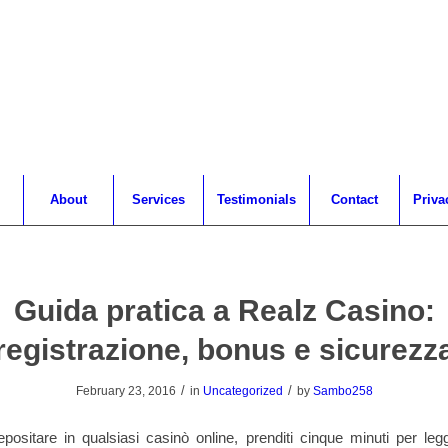
About
Services
Testimonials
Contact
Priva
Guida pratica a Realz Casino:
registrazione, bonus e sicurezz
/
/
February 23, 2016
in
Uncategorized
by
Sambo258
positare in qualsiasi casinò online, prenditi cinque minuti per le