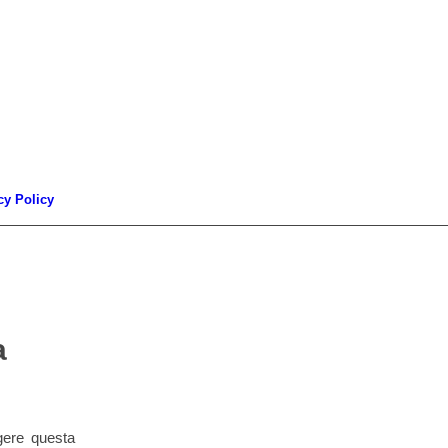
cy Policy
a
ggere questa