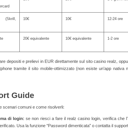
ercard
 (Skrill,
10€
10€
12-24 ore
te
20€ equivalente
10€ equivalente
1-2 ore
are depositi e prelievi in EUR direttamente sul sito casino realz, oppu
tphone tramite il sito mobile-ottimizzato (non esiste un’app nativa ne
rt Guide
 scenari comuni e come risolverli:
ma di login:
se non riesci a fare il realz casino login, verifica che l
erificato. Usa la funzione “Password dimenticata” o contatta il support