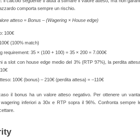
:
il calcolo seguente ti aiuta a stimare il valore atteso, ma non garant
d’azzardo comporta sempre un rischio.
alore atteso = Bonus – (Wagering × House edge)
o: 100€
100€ (100% match)
g requirement: 35 × (100 + 100) = 35 × 200 = 7.000€
hi a slot con house edge medio del 3% (RTP 97%), la perdita attesa
210€
tteso: 100€ (bonus) – 210€ (perdita attesa) = –110€
caso il bonus ha un valore atteso negativo. Per ottenere un vanta
n wagering inferiori a 30x e RTP sopra il 96%. Confronta sempre le
cettare.
ity