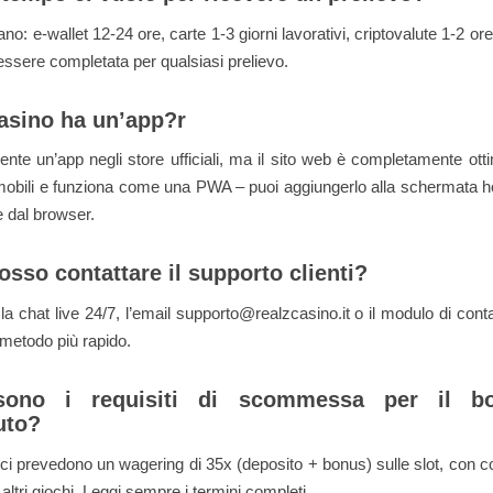
ano: e-wallet 12-24 ore, carte 1-3 giorni lavorativi, criptovalute 1-2 ore
sere completata per qualsiasi prelievo.
asino ha un’app?r
nte un’app negli store ufficiali, ma il sito web è completamente ott
 mobili e funziona come una PWA – puoi aggiungerlo alla schermata 
 dal browser.
sso contattare il supporto clienti?
la chat live 24/7, l’email supporto@realzcasino.it o il modulo di contat
l metodo più rapido.
sono i requisiti di scommessa per il b
uto?
ipici prevedono un wagering di 35x (deposito + bonus) sulle slot, con c
altri giochi. Leggi sempre i termini completi.