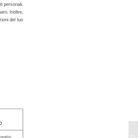
ti personali.
aro. Inoltre,
zioni del tuo
O
Ma
vorativi
Pr