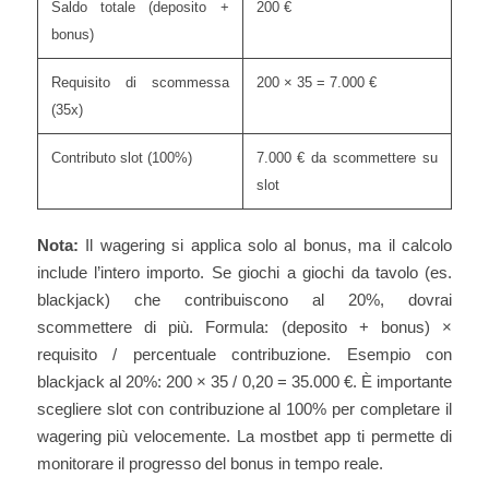
Saldo totale (deposito +
200 €
bonus)
Requisito di scommessa
200 × 35 = 7.000 €
(35x)
Contributo slot (100%)
7.000 € da scommettere su
slot
Nota:
Il wagering si applica solo al bonus, ma il calcolo
include l’intero importo. Se giochi a giochi da tavolo (es.
blackjack) che contribuiscono al 20%, dovrai
scommettere di più. Formula: (deposito + bonus) ×
requisito / percentuale contribuzione. Esempio con
blackjack al 20%: 200 × 35 / 0,20 = 35.000 €. È importante
scegliere slot con contribuzione al 100% per completare il
wagering più velocemente. La mostbet app ti permette di
monitorare il progresso del bonus in tempo reale.