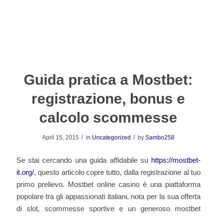
Guida pratica a Mostbet:
registrazione, bonus e
calcolo scommesse
/
/
April 15, 2015
in
Uncategorized
by
Sambo258
Se stai cercando una guida affidabile su
https://mostbet-
it.org/
, questo articolo copre tutto, dalla registrazione al tuo
primo prelievo. Mostbet online casino è una piattaforma
popolare tra gli appassionati italiani, nota per la sua offerta
di slot, scommesse sportive e un generoso mostbet