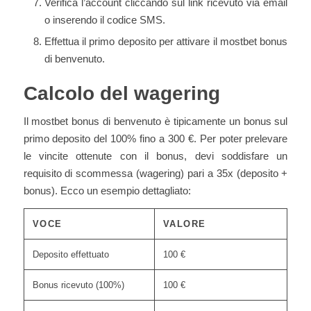
Verifica l’account cliccando sul link ricevuto via email
o inserendo il codice SMS.
Effettua il primo deposito per attivare il mostbet bonus
di benvenuto.
Calcolo del wagering
Il mostbet bonus di benvenuto è tipicamente un bonus sul
primo deposito del 100% fino a 300 €. Per poter prelevare
le vincite ottenute con il bonus, devi soddisfare un
requisito di scommessa (wagering) pari a 35x (deposito +
bonus). Ecco un esempio dettagliato:
VOCE
VALORE
Deposito effettuato
100 €
Bonus ricevuto (100%)
100 €