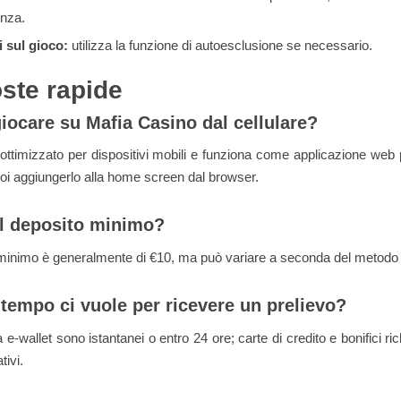
enza.
 sul gioco:
utilizza la funzione di autoesclusione se necessario.
ste rapide
iocare su Mafia Casino dal cellulare?
 è ottimizzato per dispositivi mobili e funziona come applicazione web
i aggiungerlo alla home screen dal browser.
il deposito minimo?
 minimo è generalmente di €10, ma può variare a seconda del metodo 
tempo ci vuole per ricevere un prelievo?
ia e-wallet sono istantanei o entro 24 ore; carte di credito e bonifici r
tivi.