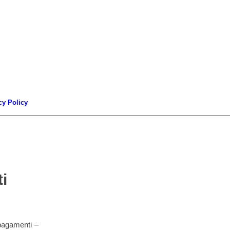
cy Policy
i
 pagamenti –