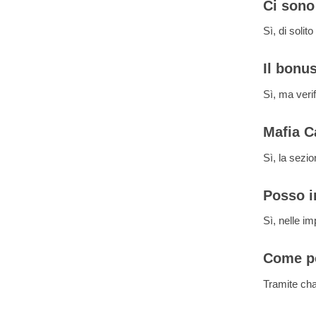
Ci sono 
Sì, di solit
Il bonus
Sì, ma verif
Mafia C
Sì, la sezio
Posso i
Sì, nelle im
Come po
Tramite chat