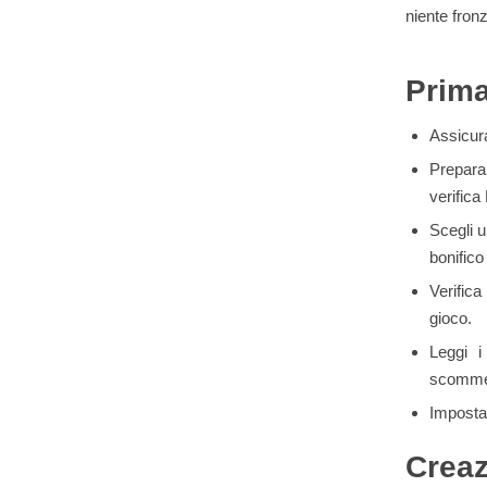
niente fronz
Prima
Assicura
Prepara
verifica
Scegli u
bonifico
Verifica
gioco.
Leggi i
scomme
Imposta 
Creaz