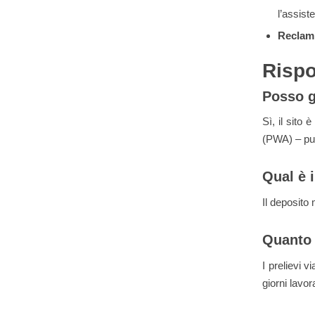
l’assist
Reclami
Rispo
Posso g
Sì, il sito
(PWA) – puo
Qual è 
Il deposito
Quanto 
I prelievi v
giorni lavora