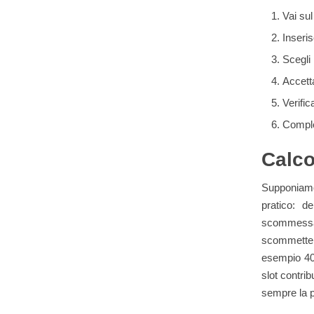
Vai sul
Inseris
Scegli 
Accett
Verific
Complet
Calco
Supponiamo
pratico: d
scommessa 
scommettere
esempio 40x
slot contri
sempre la p