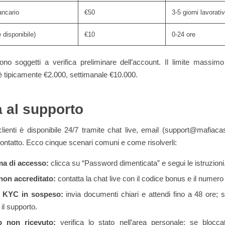
ancario
€50
3-5 giorni lavorativ
 disponibile)
€10
0-24 ore
sono soggetti a verifica preliminare dell’account. Il limite massimo
 è tipicamente €2.000, settimanale €10.000.
 al supporto
 clienti è disponibile 24/7 tramite chat live, email (support@mafiac
ontatto. Ecco cinque scenari comuni e come risolverli:
a di accesso:
clicca su “Password dimenticata” e segui le istruzioni
on accreditato:
contatta la chat live con il codice bonus e il numero
a KYC in sospeso:
invia documenti chiari e attendi fino a 48 ore; 
 il supporto.
o non ricevuto:
verifica lo stato nell’area personale; se bloccat