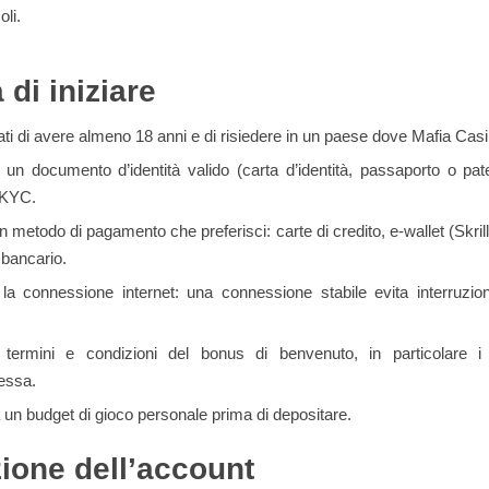
oli.
 di iniziare
ti di avere almeno 18 anni e di risiedere in un paese dove Mafia Casi
 un documento d’identità valido (carta d’identità, passaporto o pat
 KYC.
n metodo di pagamento che preferisci: carte di credito, e-wallet (Skrill
 bancario.
 la connessione internet: una connessione stabile evita interruzion
 termini e condizioni del bonus di benvenuto, in particolare i r
ssa.
un budget di gioco personale prima di depositare.
ione dell’account