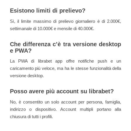
Esistono limiti di prelievo?
Sì, il limite massimo di prelievo giornaliero è di 2.000€,
settimanale di 10.000€ e mensile di 40.000€.
Che differenza c’è tra versione desktop
e PWA?
La PWA di librabet app offre notifiche push e un
caricamento più veloce, ma ha le stesse funzionalità della
versione desktop.
Posso avere più account su librabet?
No, è consentito un solo account per persona, famiglia,
indirizzo o dispositivo. Account multipli portano alla
chiusura di tutti i profili.