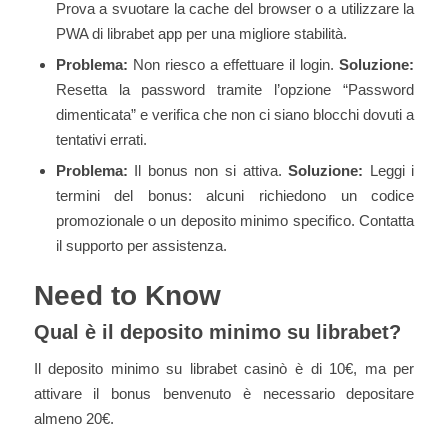
Prova a svuotare la cache del browser o a utilizzare la
PWA di librabet app per una migliore stabilità.
Problema:
Non riesco a effettuare il login.
Soluzione:
Resetta la password tramite l’opzione “Password
dimenticata” e verifica che non ci siano blocchi dovuti a
tentativi errati.
Problema:
Il bonus non si attiva.
Soluzione:
Leggi i
termini del bonus: alcuni richiedono un codice
promozionale o un deposito minimo specifico. Contatta
il supporto per assistenza.
Need to Know
Qual è il deposito minimo su librabet?
Il deposito minimo su librabet casinò è di 10€, ma per
attivare il bonus benvenuto è necessario depositare
almeno 20€.