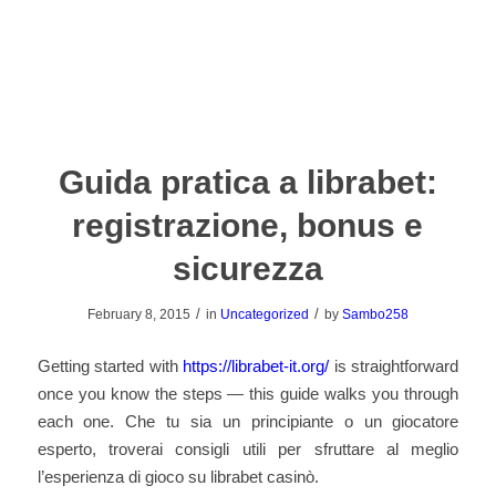
Guida pratica a librabet:
registrazione, bonus e
sicurezza
/
/
February 8, 2015
in
Uncategorized
by
Sambo258
Getting started with
https://librabet-it.org/
is straightforward
once you know the steps — this guide walks you through
each one. Che tu sia un principiante o un giocatore
esperto, troverai consigli utili per sfruttare al meglio
l’esperienza di gioco su librabet casinò.