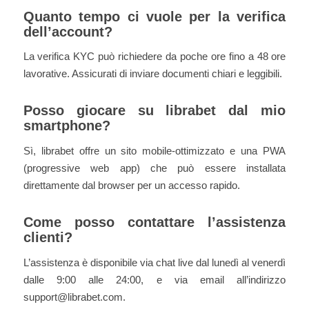
Quanto tempo ci vuole per la verifica
dell’account?
La verifica KYC può richiedere da poche ore fino a 48 ore
lavorative. Assicurati di inviare documenti chiari e leggibili.
Posso giocare su librabet dal mio
smartphone?
Sì, librabet offre un sito mobile-ottimizzato e una PWA
(progressive web app) che può essere installata
direttamente dal browser per un accesso rapido.
Come posso contattare l’assistenza
clienti?
L’assistenza è disponibile via chat live dal lunedì al venerdì
dalle 9:00 alle 24:00, e via email all’indirizzo
support@librabet.com.