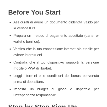
Before You Start
Assicurati di avere un documento d’identità valido per
la verifica KYC.
Prepara un metodo di pagamento accettato (carte, e-
wallet o bonifico).
Verifica che la tua connessione internet sia stabile per
evitare interruzioni.
Controlla che il tuo dispositivo supporti la versione
mobile o PWA di librabet.
Leggi i termini e le condizioni del bonus benvenuto
prima di depositare.
Imposta un budget di gioco e rispettalo per
un’esperienza responsabile.
Step-by-Step Sign-Up