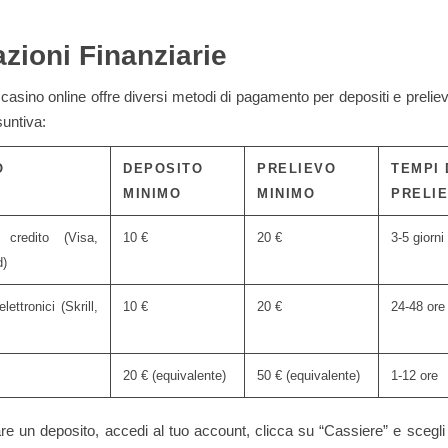
zioni Finanziarie
asino online offre diversi metodi di pagamento per depositi e prelie
suntiva:
O
DEPOSITO
PRELIEVO
TEMPI 
MINIMO
MINIMO
PRELI
 credito (Visa,
10 €
20 €
3-5 giorni
d)
lettronici (Skrill,
10 €
20 €
24-48 ore
20 € (equivalente)
50 € (equivalente)
1-12 ore
are un deposito, accedi al tuo account, clicca su “Cassiere” e scegli 