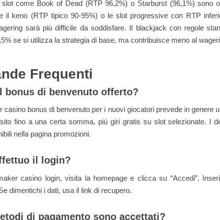
e slot come Book of Dead (RTP 96,2%) o Starburst (96,1%) sono ot
e il keno (RTP tipico 90-95%) o le slot progressive con RTP inferi
agering sarà più difficile da soddisfare. Il blackjack con regole st
5% se si utilizza la strategia di base, ma contribuisce meno al wager
nde Frequenti
il bonus di benvenuto offerto?
r casino bonus di benvenuto per i nuovi giocatori prevede in genere 
ito fino a una certa somma, più giri gratis su slot selezionate. I det
ibili nella pagina promozioni.
fettuo il login?
maker casino login, visita la homepage e clicca su “Accedi”. Inser
 dimentichi i dati, usa il link di recupero.
etodi di pagamento sono accettati?