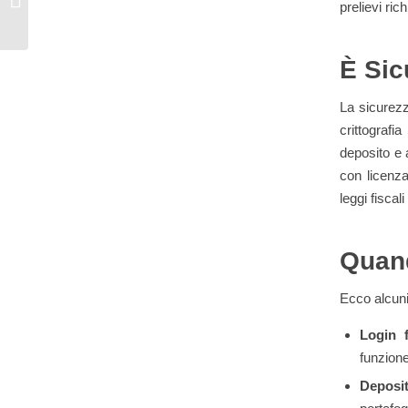
prelievi ric
Bonuses, Mobile Play & Payouts
È Sic
La sicurezz
crittografi
deposito e
con licenz
leggi fiscal
Quan
Ecco alcuni
Login f
funzion
Deposit