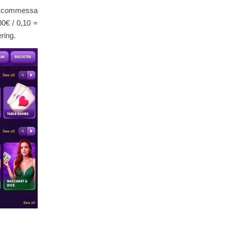
i scommessa
00€ / 0,10 =
ring.