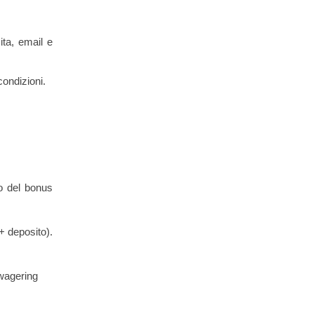
ita, email e
condizioni.
to del bonus
 deposito).
wagering