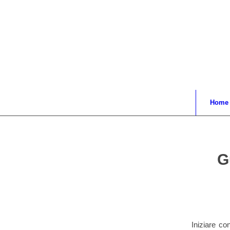
Home
G
Iniziare c