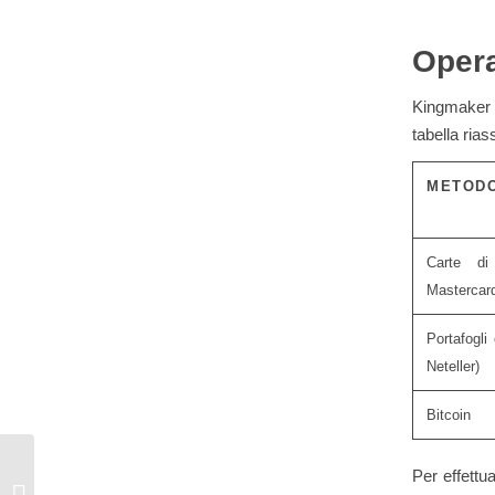
Opera
Kingmaker c
tabella rias
METOD
Carte di
Mastercar
Portafogli e
Neteller)
Bitcoin
Per effettu
Elitebet Online Guide – Maximize