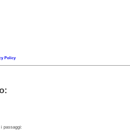
cy Policy
o:
i passaggi: