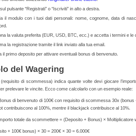
sul pulsante “Registrati” o “Iscriviti” in alto a destra.
a il modulo con i tuoi dati personali: nome, cognome, data di nasc
ord.
na la valuta preferita (EUR, USD, BTC, ecc.) e accetta i termini e le 
a la registrazione tramite il link inviato alla tua email.
a il primo deposito per attivare eventuali bonus di benvenuto.
lo del Wagering
 (requisito di scommessa) indica quante volte devi giocare l’impor
ter prelevare le vincite. Ecco come calcolarlo con un esempio reale:
onus di benvenuto di 100€ con requisito di scommessa 30x (bonus +
lot contribuiscono al 100%, mentre il blackjack contribuisce al 10%.
mporto totale da scommettere = (Deposito + Bonus) × Moltiplicatore 
sito + 100€ bonus) × 30 = 200€ × 30 = 6.000€