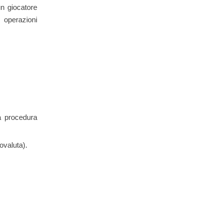
n giocatore
e operazioni
la procedura
ovaluta).