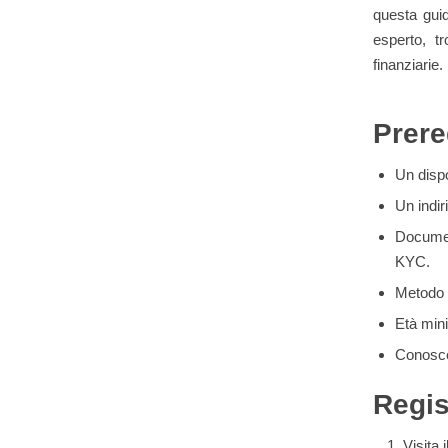
questa gui
esperto, tr
finanziarie.
Prere
Un dispo
Un indir
Documen
KYC.
Metodo d
Età mini
Conoscen
Regis
Visita 