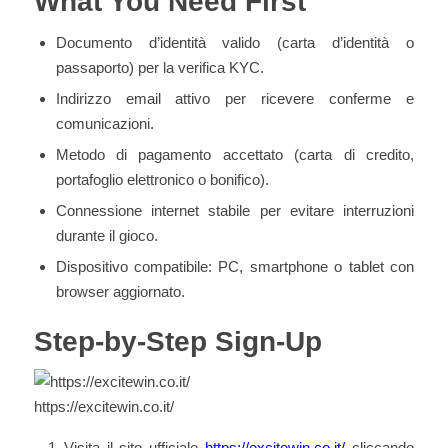
What You Need First
Documento d’identità valido (carta d’identità o
passaporto) per la verifica KYC.
Indirizzo email attivo per ricevere conferme e
comunicazioni.
Metodo di pagamento accettato (carta di credito,
portafoglio elettronico o bonifico).
Connessione internet stabile per evitare interruzioni
durante il gioco.
Dispositivo compatibile: PC, smartphone o tablet con
browser aggiornato.
Step-by-Step Sign-Up
https://excitewin.co.it/
Visita il sito ufficiale
https://excitewin.co.it/
cliccando