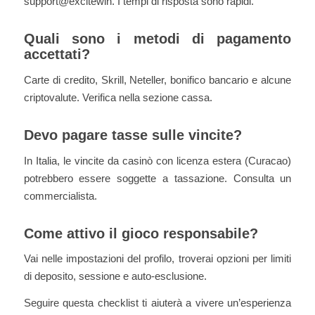
support@excitewin. I tempi di risposta sono rapidi.
Quali sono i metodi di pagamento
accettati?
Carte di credito, Skrill, Neteller, bonifico bancario e alcune
criptovalute. Verifica nella sezione cassa.
Devo pagare tasse sulle vincite?
In Italia, le vincite da casinò con licenza estera (Curacao)
potrebbero essere soggette a tassazione. Consulta un
commercialista.
Come attivo il gioco responsabile?
Vai nelle impostazioni del profilo, troverai opzioni per limiti
di deposito, sessione e auto-esclusione.
Seguire questa checklist ti aiuterà a vivere un’esperienza