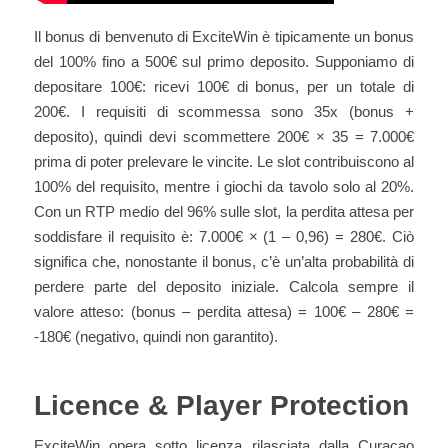
Il bonus di benvenuto di ExciteWin è tipicamente un bonus
del 100% fino a 500€ sul primo deposito. Supponiamo di
depositare 100€: ricevi 100€ di bonus, per un totale di
200€. I requisiti di scommessa sono 35x (bonus +
deposito), quindi devi scommettere 200€ × 35 = 7.000€
prima di poter prelevare le vincite. Le slot contribuiscono al
100% del requisito, mentre i giochi da tavolo solo al 20%.
Con un RTP medio del 96% sulle slot, la perdita attesa per
soddisfare il requisito è: 7.000€ × (1 – 0,96) = 280€. Ciò
significa che, nonostante il bonus, c’è un’alta probabilità di
perdere parte del deposito iniziale. Calcola sempre il
valore atteso: (bonus – perdita attesa) = 100€ – 280€ =
-180€ (negativo, quindi non garantito).
Licence & Player Protection
ExciteWin opera sotto licenza rilasciata dalla Curacao