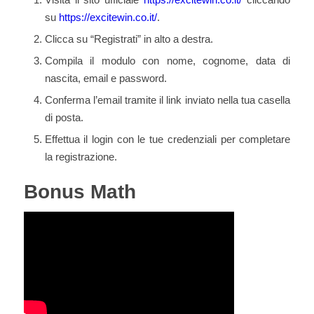
su
https://excitewin.co.it/
.
Clicca su “Registrati” in alto a destra.
Compila il modulo con nome, cognome, data di
nascita, email e password.
Conferma l’email tramite il link inviato nella tua casella
di posta.
Effettua il login con le tue credenziali per completare
la registrazione.
Bonus Math