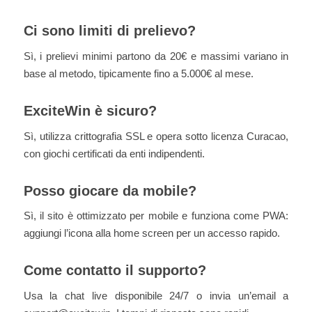
Ci sono limiti di prelievo?
Sì, i prelievi minimi partono da 20€ e massimi variano in
base al metodo, tipicamente fino a 5.000€ al mese.
ExciteWin è sicuro?
Sì, utilizza crittografia SSL e opera sotto licenza Curacao,
con giochi certificati da enti indipendenti.
Posso giocare da mobile?
Sì, il sito è ottimizzato per mobile e funziona come PWA:
aggiungi l’icona alla home screen per un accesso rapido.
Come contatto il supporto?
Usa la chat live disponibile 24/7 o invia un’email a