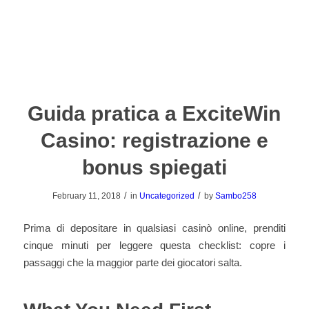
Guida pratica a ExciteWin
Casino: registrazione e
bonus spiegati
/
/
February 11, 2018
in
Uncategorized
by
Sambo258
Prima di depositare in qualsiasi casinò online, prenditi
cinque minuti per leggere questa checklist: copre i
passaggi che la maggior parte dei giocatori salta.