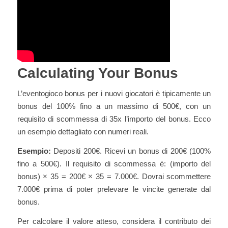
Calculating Your Bonus
L’eventogioco bonus per i nuovi giocatori è tipicamente un
bonus del 100% fino a un massimo di 500€, con un
requisito di scommessa di 35x l’importo del bonus. Ecco
un esempio dettagliato con numeri reali.
Esempio:
Depositi 200€. Ricevi un bonus di 200€ (100%
fino a 500€). Il requisito di scommessa è: (importo del
bonus) × 35 = 200€ × 35 = 7.000€. Dovrai scommettere
7.000€ prima di poter prelevare le vincite generate dal
bonus.
Per calcolare il valore atteso, considera il contributo dei