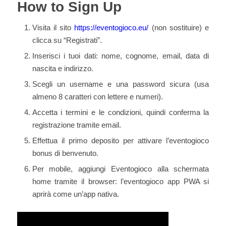
How to Sign Up
Visita il sito
https://eventogioco.eu/
(non sostituire) e
clicca su “Registrati”.
Inserisci i tuoi dati: nome, cognome, email, data di
nascita e indirizzo.
Scegli un username e una password sicura (usa
almeno 8 caratteri con lettere e numeri).
Accetta i termini e le condizioni, quindi conferma la
registrazione tramite email.
Effettua il primo deposito per attivare l’eventogioco
bonus di benvenuto.
Per mobile, aggiungi Eventogioco alla schermata
home tramite il browser: l’eventogioco app PWA si
aprirà come un’app nativa.