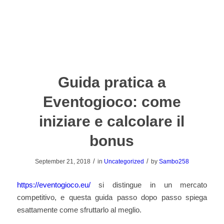
Guida pratica a
Eventogioco: come
iniziare e calcolare il
bonus
/
/
September 21, 2018
in
Uncategorized
by
Sambo258
https://eventogioco.eu/
si distingue in un mercato
competitivo, e questa guida passo dopo passo spiega
esattamente come sfruttarlo al meglio.