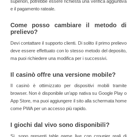
superiori, potrebbe essere richiesta una verifica aggiuntiva
e il pagamento rateale.
Come posso cambiare il metodo di
prelievo?
Devi contattare il supporto clienti. Di solito il primo prelievo
deve essere effettuato con lo stesso metodo del deposito,
ma puoi richiedere una modifica per i successivi.
Il casinò offre una versione mobile?
Il casinò è ottimizzato per dispositivi mobili tramite
browser. Non è disponibile un’app nativa su Google Play o
App Store, ma puoi aggiungere il sito alla schermata home
come PWA per un accesso più rapido.
I giochi dal vivo sono disponibili?
Sì, sono presenti table game live con croupier reali di