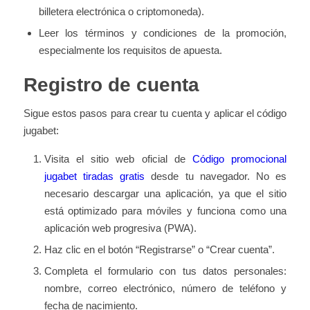
billetera electrónica o criptomoneda).
Leer los términos y condiciones de la promoción,
especialmente los requisitos de apuesta.
Registro de cuenta
Sigue estos pasos para crear tu cuenta y aplicar el código
jugabet:
Visita el sitio web oficial de
Código promocional
jugabet tiradas gratis
desde tu navegador. No es
necesario descargar una aplicación, ya que el sitio
está optimizado para móviles y funciona como una
aplicación web progresiva (PWA).
Haz clic en el botón “Registrarse” o “Crear cuenta”.
Completa el formulario con tus datos personales:
nombre, correo electrónico, número de teléfono y
fecha de nacimiento.