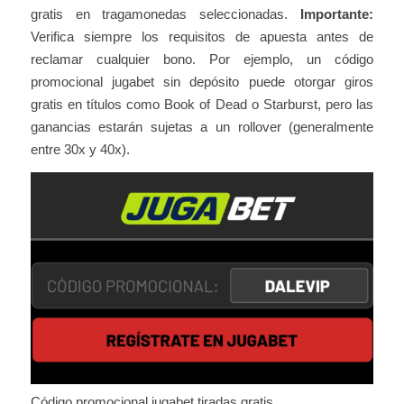
gratis en tragamonedas seleccionadas.
Importante:
Verifica siempre los requisitos de apuesta antes de
reclamar cualquier bono. Por ejemplo, un código
promocional jugabet sin depósito puede otorgar giros
gratis en títulos como Book of Dead o Starburst, pero las
ganancias estarán sujetas a un rollover (generalmente
entre 30x y 40x).
Código promocional jugabet tiradas gratis