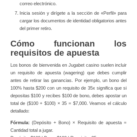
correo electrónico.
Inicia sesión y dirígete a la sección de «Perfil» para
cargar los documentos de identidad obligatorios antes
del primer retiro.
Cómo funcionan los
requisitos de apuesta
Los bonos de bienvenida en Jugabet casino suelen incluir
un requisito de apuesta (wagering) que debes cumplir
antes de retirar las ganancias. Por ejemplo, un bono del
100% hasta $200 con un requisito de 35x significa que si
depositas $100 y recibes $100 de bono, debes apostar un
total de ($100 + $100) × 35 = $7,000. Veamos el cálculo
detallado:
Fórmula:
(Depósito + Bono) × Requisito de apuesta =
Cantidad total a jugar.