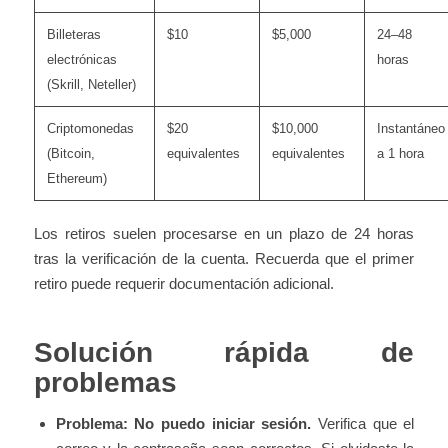
Billeteras
$10
$5,000
24–48
electrónicas
horas
(Skrill, Neteller)
Criptomonedas
$20
$10,000
Instantáneo
(Bitcoin,
equivalentes
equivalentes
a 1 hora
Ethereum)
Los retiros suelen procesarse en un plazo de 24 horas
tras la verificación de la cuenta. Recuerda que el primer
retiro puede requerir documentación adicional.
Solución rápida de
problemas
Problema: No puedo iniciar sesión.
Verifica que el