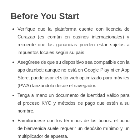
Before You Start
Verifique que la plataforma cuente con licencia de
Curazao (es común en casinos internacionales) y
recuerde que las ganancias pueden estar sujetas a
impuestos locales según su país.
Asegúrese de que su dispositivo sea compatible con la
app daznbet; aunque no está en Google Play ni en App
Store, puede usar el sitio web optimizado para móviles
(PWA) lanzándolo desde el navegador.
Tenga a mano un documento de identidad válido para
el proceso KYC y métodos de pago que estén a su
nombre.
Familiarícese con los términos de los bonos: el bono
de bienvenida suele requerir un depósito mínimo y un
multiplicador de apuesta.