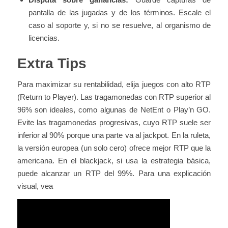
pantalla de las jugadas y de los términos. Escale el
caso al soporte y, si no se resuelve, al organismo de
licencias.
Extra Tips
Para maximizar su rentabilidad, elija juegos con alto RTP
(Return to Player). Las tragamonedas con RTP superior al
96% son ideales, como algunas de NetEnt o Play’n GO.
Evite las tragamonedas progresivas, cuyo RTP suele ser
inferior al 90% porque una parte va al jackpot. En la ruleta,
la versión europea (un solo cero) ofrece mejor RTP que la
americana. En el blackjack, si usa la estrategia básica,
puede alcanzar un RTP del 99%. Para una explicación
visual, vea