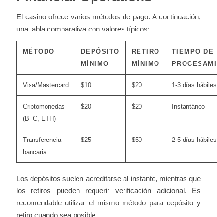
El casino ofrece varios métodos de pago. A continuación,
una tabla comparativa con valores típicos:
MÉTODO
DEPÓSITO
RETIRO
TIEMPO DE
MÍNIMO
MÍNIMO
PROCESAMI
Visa/Mastercard
$10
$20
1-3 días hábiles
Criptomonedas
$20
$20
Instantáneo
(BTC, ETH)
Transferencia
$25
$50
2-5 días hábiles
bancaria
Los depósitos suelen acreditarse al instante, mientras que
los retiros pueden requerir verificación adicional. Es
recomendable utilizar el mismo método para depósito y
retiro cuando sea posible.