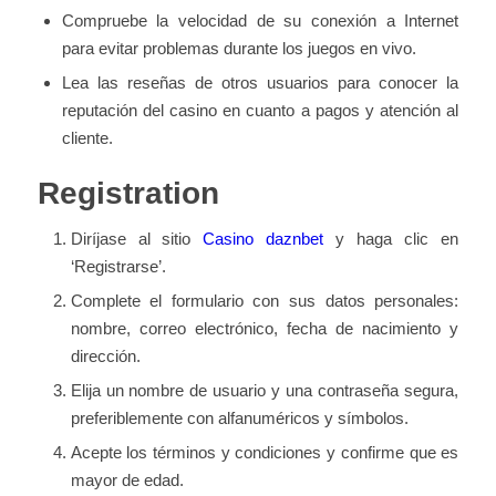
Compruebe la velocidad de su conexión a Internet
para evitar problemas durante los juegos en vivo.
Lea las reseñas de otros usuarios para conocer la
reputación del casino en cuanto a pagos y atención al
cliente.
Registration
Diríjase al sitio
Casino daznbet
y haga clic en
‘Registrarse’.
Complete el formulario con sus datos personales:
nombre, correo electrónico, fecha de nacimiento y
dirección.
Elija un nombre de usuario y una contraseña segura,
preferiblemente con alfanuméricos y símbolos.
Acepte los términos y condiciones y confirme que es
mayor de edad.