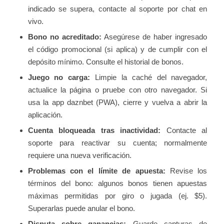
indicado se supera, contacte al soporte por chat en
vivo.
Bono no acreditado:
Asegúrese de haber ingresado
el código promocional (si aplica) y de cumplir con el
depósito mínimo. Consulte el historial de bonos.
Juego no carga:
Limpie la caché del navegador,
actualice la página o pruebe con otro navegador. Si
usa la app daznbet (PWA), cierre y vuelva a abrir la
aplicación.
Cuenta bloqueada tras inactividad:
Contacte al
soporte para reactivar su cuenta; normalmente
requiere una nueva verificación.
Problemas con el límite de apuesta:
Revise los
términos del bono: algunos bonos tienen apuestas
máximas permitidas por giro o jugada (ej. $5).
Superarlas puede anular el bono.
Disputa sobre ganancias:
Guarde capturas de