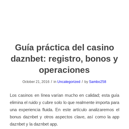
Guía práctica del casino
daznbet: registro, bonos y
operaciones
/
/
October 21, 2016
in
Uncategorized
by
Sambo258
Los casinos en línea varían mucho en calidad; esta guía
elimina el ruido y cubre solo lo que realmente importa para
una experiencia fluida. En este artículo analizaremos el
bonus daznbet y otros aspectos clave, así como la app
daznbet y la daznbet app.