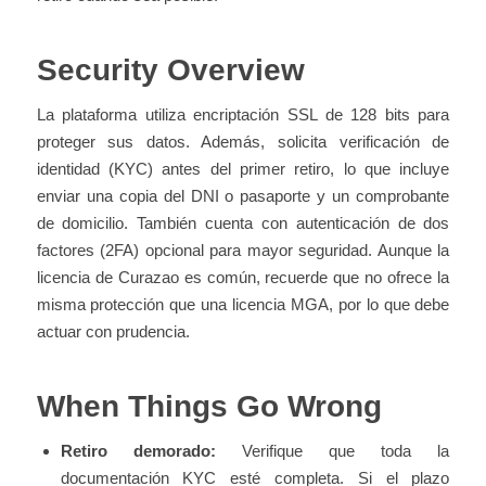
Security Overview
La plataforma utiliza encriptación SSL de 128 bits para
proteger sus datos. Además, solicita verificación de
identidad (KYC) antes del primer retiro, lo que incluye
enviar una copia del DNI o pasaporte y un comprobante
de domicilio. También cuenta con autenticación de dos
factores (2FA) opcional para mayor seguridad. Aunque la
licencia de Curazao es común, recuerde que no ofrece la
misma protección que una licencia MGA, por lo que debe
actuar con prudencia.
When Things Go Wrong
Retiro demorado:
Verifique que toda la
documentación KYC esté completa. Si el plazo