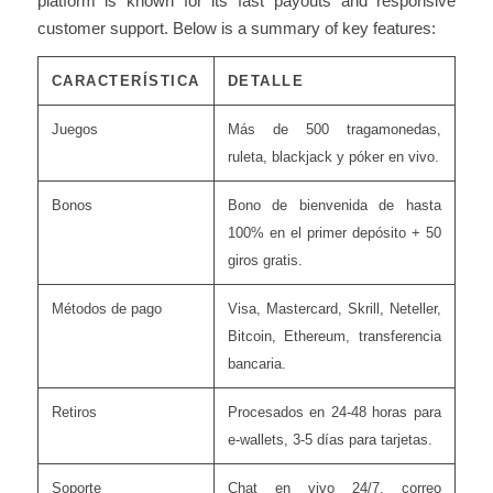
platform is known for its fast payouts and responsive
customer support. Below is a summary of key features:
CARACTERÍSTICA
DETALLE
Juegos
Más de 500 tragamonedas,
ruleta, blackjack y póker en vivo.
Bonos
Bono de bienvenida de hasta
100% en el primer depósito + 50
giros gratis.
Métodos de pago
Visa, Mastercard, Skrill, Neteller,
Bitcoin, Ethereum, transferencia
bancaria.
Retiros
Procesados en 24-48 horas para
e-wallets, 3-5 días para tarjetas.
Soporte
Chat en vivo 24/7, correo