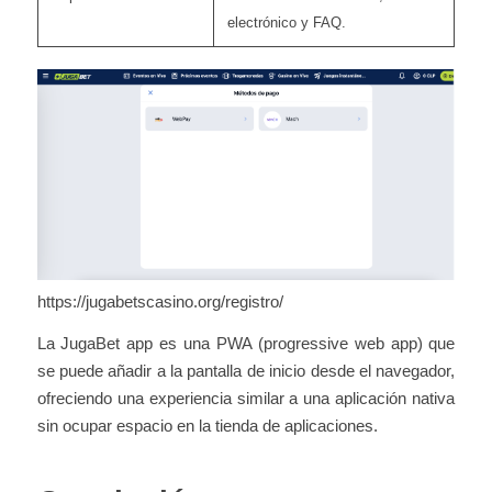
electrónico y FAQ.
https://jugabetscasino.org/registro/
La JugaBet app es una PWA (progressive web app) que
se puede añadir a la pantalla de inicio desde el navegador,
ofreciendo una experiencia similar a una aplicación nativa
sin ocupar espacio en la tienda de aplicaciones.