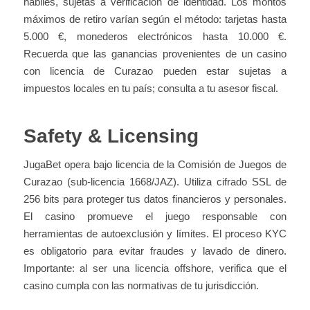
hábiles, sujetas a verificación de identidad. Los montos
máximos de retiro varían según el método: tarjetas hasta
5.000 €, monederos electrónicos hasta 10.000 €.
Recuerda que las ganancias provenientes de un casino
con licencia de Curazao pueden estar sujetas a
impuestos locales en tu país; consulta a tu asesor fiscal.
Safety & Licensing
JugaBet opera bajo licencia de la Comisión de Juegos de
Curazao (sub-licencia 1668/JAZ). Utiliza cifrado SSL de
256 bits para proteger tus datos financieros y personales.
El casino promueve el juego responsable con
herramientas de autoexclusión y límites. El proceso KYC
es obligatorio para evitar fraudes y lavado de dinero.
Importante: al ser una licencia offshore, verifica que el
casino cumpla con las normativas de tu jurisdicción.