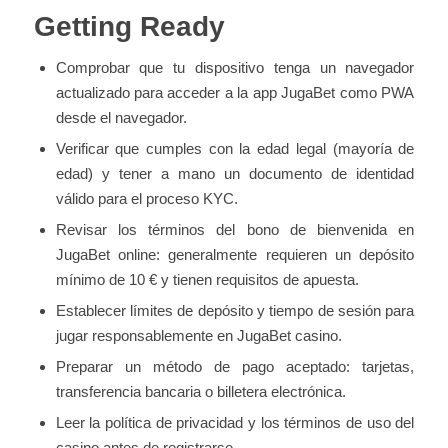
Getting Ready
Comprobar que tu dispositivo tenga un navegador
actualizado para acceder a la app JugaBet como PWA
desde el navegador.
Verificar que cumples con la edad legal (mayoría de
edad) y tener a mano un documento de identidad
válido para el proceso KYC.
Revisar los términos del bono de bienvenida en
JugaBet online: generalmente requieren un depósito
mínimo de 10 € y tienen requisitos de apuesta.
Establecer límites de depósito y tiempo de sesión para
jugar responsablemente en JugaBet casino.
Preparar un método de pago aceptado: tarjetas,
transferencia bancaria o billetera electrónica.
Leer la política de privacidad y los términos de uso del
casino antes de registrarse.