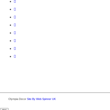
Olympia Decor
Site By Web Spinner UK