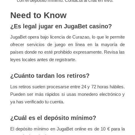
con el depósito mínimo. Contacta al chat en vivo.
Need to Know
¿Es legal jugar en JugaBet casino?
JugaBet opera bajo licencia de Curazao, lo que le permite
ofrecer servicios de juego en línea en la mayoría de
países donde no esté prohibido expresamente. Revisa las
leyes locales antes de registrarte.
¿Cuánto tardan los retiros?
Los retiros suelen procesarse entre 24 y 72 horas hábiles.
Pueden ser más rápidos si usas monedero electrónico y
ya has verificado tu cuenta.
¿Cuál es el depósito mínimo?
El depósito mínimo en JugaBet online es de 10 € para la