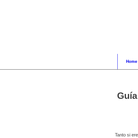
Home
Guía
Tanto si er