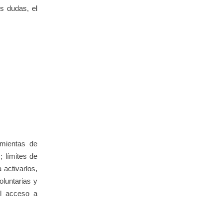
s dudas, el
amientas de
; límites de
 activarlos,
luntarias y
el acceso a