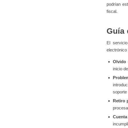
podrían es
fiscal.
Guía 
El servici
electrónico
Olvido 
inicio d
Problem
introdu
soporte
Retiro 
procesa
Cuenta
incumpli