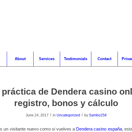
About
Services
Testimonials
Contact
Priva
 práctica de Dendera casino onl
registro, bonos y cálculo
/
/
June 24, 2017
in
Uncategorized
by
Sambo258
es un visitante nuevo como si vuelves a
Dendera casino españa
, est