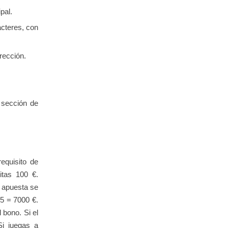
pal.
acteres, con
rección.
 sección de
equisito de
itas 100 €.
e apuesta se
35 = 7000 €.
 bono. Si el
Si juegas a