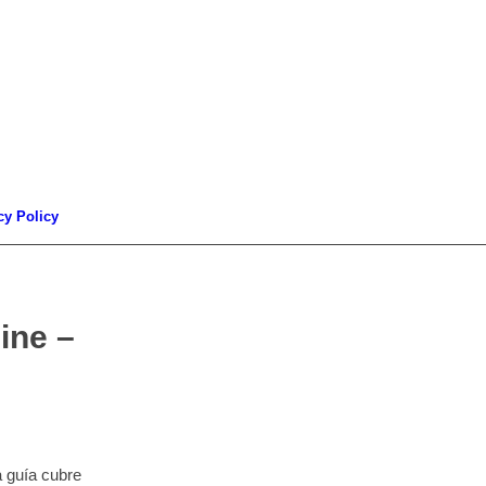
cy Policy
ine –
a guía cubre