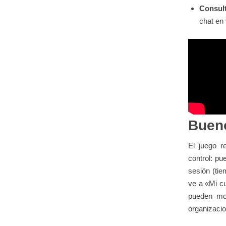
Consul
chat en 
Buen
El juego r
control: pu
sesión (tie
ve a «Mi c
pueden mod
organizaci