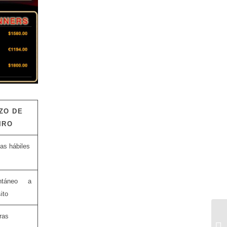
ZO DE
IRO
ías hábiles
antáneo a
ito
ras
Pr