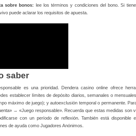
ta sobre bonos:
lee los términos y condiciones del bono. Si tiene
vivo puede aclarar los requisitos de apuesta.
o saber
esponsable es una prioridad. Dendera casino online ofrece herr
edes establecer límites de depósito diarios, semanales o mensuales
mpo máximo de juego); y autoexclusión temporal o permanente. Para
uenta» → «Juego responsable». Recuerda que estas medidas son vo
ificarse con un período de reflexión. También está disponible 
ones de ayuda como Jugadores Anónimos.