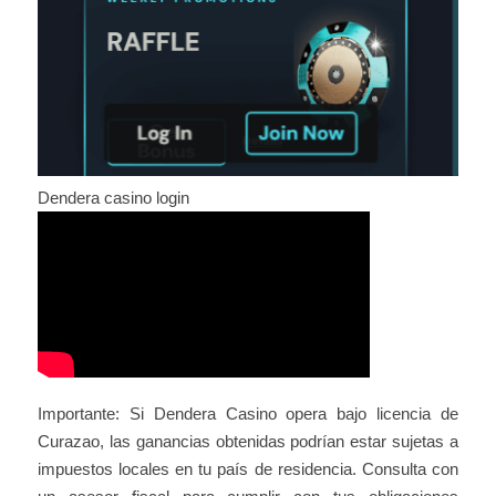
Dendera casino login
Importante: Si Dendera Casino opera bajo licencia de
Curazao, las ganancias obtenidas podrían estar sujetas a
impuestos locales en tu país de residencia. Consulta con