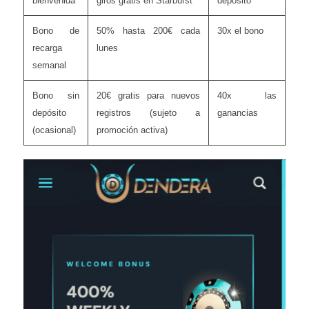
bienvenida
giros gratis en Starburst
depósito
Bono de
50% hasta 200€ cada
30x el bono
recarga
lunes
semanal
Bono sin
20€ gratis para nuevos
40x las
depósito
registros (sujeto a
ganancias
(ocasional)
promoción activa)