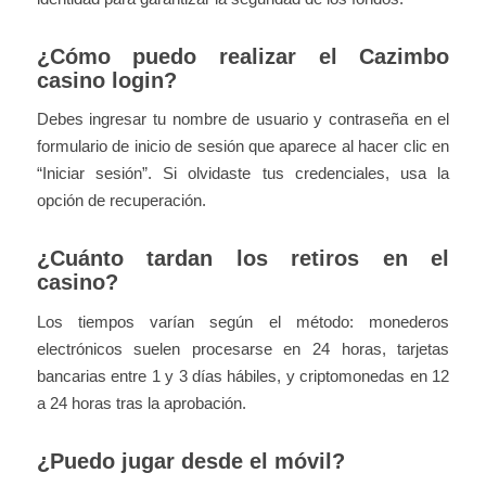
¿Cómo puedo realizar el Cazimbo
casino login?
Debes ingresar tu nombre de usuario y contraseña en el
formulario de inicio de sesión que aparece al hacer clic en
“Iniciar sesión”. Si olvidaste tus credenciales, usa la
opción de recuperación.
¿Cuánto tardan los retiros en el
casino?
Los tiempos varían según el método: monederos
electrónicos suelen procesarse en 24 horas, tarjetas
bancarias entre 1 y 3 días hábiles, y criptomonedas en 12
a 24 horas tras la aprobación.
¿Puedo jugar desde el móvil?