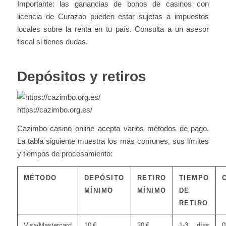
Importante: las ganancias de bonos de casinos con
licencia de Curazao pueden estar sujetas a impuestos
locales sobre la renta en tu país. Consulta a un asesor
fiscal si tienes dudas.
Depósitos y retiros
https://cazimbo.org.es/
Cazimbo casino online acepta varios métodos de pago.
La tabla siguiente muestra los más comunes, sus límites
y tiempos de procesamiento:
MÉTODO
DEPÓSITO
RETIRO
TIEMPO
MÍNIMO
MÍNIMO
DE
RETIRO
Visa/Mastercard
10 €
20 €
1-3 días