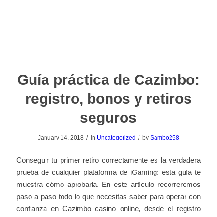
Guía práctica de Cazimbo:
registro, bonos y retiros
seguros
/
/
January 14, 2018
in
Uncategorized
by
Sambo258
Conseguir tu primer retiro correctamente es la verdadera
prueba de cualquier plataforma de iGaming: esta guía te
muestra cómo aprobarla. En este artículo recorreremos
paso a paso todo lo que necesitas saber para operar con
confianza en Cazimbo casino online, desde el registro