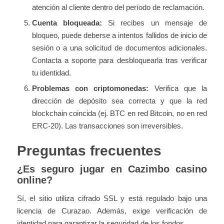
atención al cliente dentro del período de reclamación.
Cuenta bloqueada:
Si recibes un mensaje de
bloqueo, puede deberse a intentos fallidos de inicio de
sesión o a una solicitud de documentos adicionales.
Contacta a soporte para desbloquearla tras verificar
tu identidad.
Problemas con criptomonedas:
Verifica que la
dirección de depósito sea correcta y que la red
blockchain coincida (ej. BTC en red Bitcoin, no en red
ERC-20). Las transacciones son irreversibles.
Preguntas frecuentes
¿Es seguro jugar en Cazimbo casino
online?
Sí, el sitio utiliza cifrado SSL y está regulado bajo una
licencia de Curazao. Además, exige verificación de
identidad para garantizar la seguridad de los fondos.