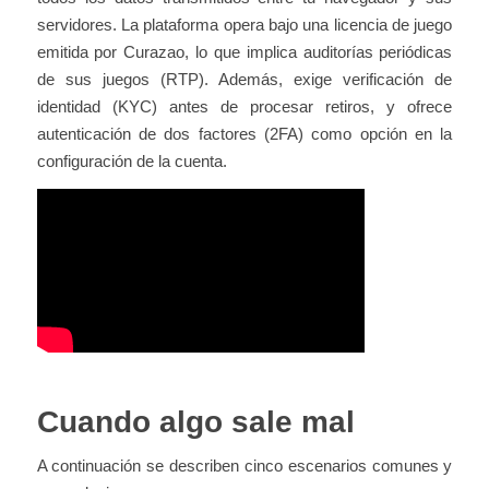
servidores. La plataforma opera bajo una licencia de juego
emitida por Curazao, lo que implica auditorías periódicas
de sus juegos (RTP). Además, exige verificación de
identidad (KYC) antes de procesar retiros, y ofrece
autenticación de dos factores (2FA) como opción en la
configuración de la cuenta.
Cuando algo sale mal
A continuación se describen cinco escenarios comunes y