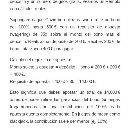
depósito y un número de giros gratis. Veamos un ejemplo
con cálculos reales:
Supongamos que Cazimbo online casino ofrece un bono
del 100% hasta 500 € con un requisito de apuesta
(wagering) de 35x sobre el monto del bono más el
depósito. Realizas un depósito de 200 €. Recibes 200 € de
bono, totalizando 400 € para jugar.
Cálculo del requisito de apuesta:
Monto sujeto a apuesta = depósito + bono = 200 € + 200 €
= 400 €.
Requisito de apuesta = 400 € × 35 = 14.000 €.
Esto significa que debes apostar un total de 14.000 €
antes de poder retirar las ganancias del bono. Si juegas
tragamonedas con una contribución del 100%, cada
apuesta cuenta completamente. En juegos de mesa como
blackjack, la contribución suele ser menor (ej. 10%).