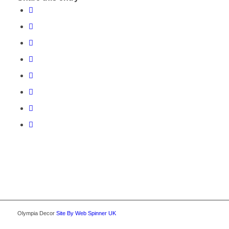
Olympia Decor
Site By Web Spinner UK