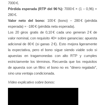
7000 €.
Pérdida esperada (RTP del 96 %):
7000 € × (1 – 0,96) =
280 €.
Valor neto del bono:
100 € (bono) – 280 € (pérdida
esperada) = -180 € (pérdida neta esperada).
Los 20 giros gratis de 0,10 € cada uno generan 2 € de
valor nominal, con requisito 40× sobre ganancias: apuesta
adicional de 80 € (si ganas 2 €). Esto mejora ligeramente
la expectativa, pero el bono sigue siendo viable solo si
apuestas en tragamonedas con alto RTP y cumples
estrictamente los términos. Recuerda que los requisitos
de apuesta son un filtro: el bono no es “dinero regalado”,
sino una ventaja condicionada.
Vídeo explicativo sobre bonos: