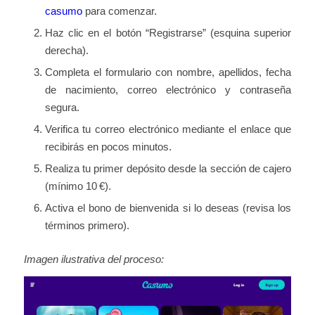
casumo
para comenzar.
Haz clic en el botón “Registrarse” (esquina superior
derecha).
Completa el formulario con nombre, apellidos, fecha
de nacimiento, correo electrónico y contraseña
segura.
Verifica tu correo electrónico mediante el enlace que
recibirás en pocos minutos.
Realiza tu primer depósito desde la sección de cajero
(mínimo 10 €).
Activa el bono de bienvenida si lo deseas (revisa los
términos primero).
Imagen ilustrativa del proceso: