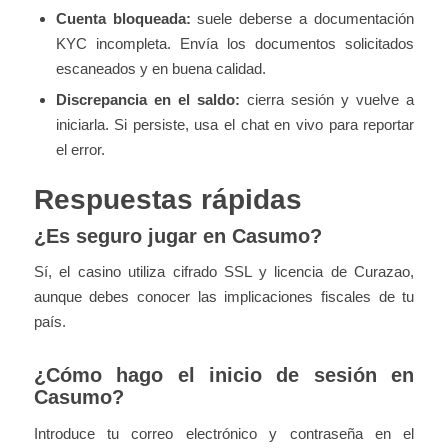
Cuenta bloqueada:
suele deberse a documentación
KYC incompleta. Envía los documentos solicitados
escaneados y en buena calidad.
Discrepancia en el saldo:
cierra sesión y vuelve a
iniciarla. Si persiste, usa el chat en vivo para reportar
el error.
Respuestas rápidas
¿Es seguro jugar en Casumo?
Sí, el casino utiliza cifrado SSL y licencia de Curazao,
aunque debes conocer las implicaciones fiscales de tu
país.
¿Cómo hago el inicio de sesión en
Casumo?
Introduce tu correo electrónico y contraseña en el