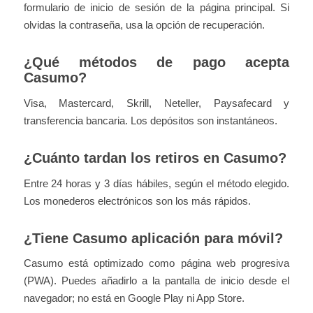
formulario de inicio de sesión de la página principal. Si
olvidas la contraseña, usa la opción de recuperación.
¿Qué métodos de pago acepta
Casumo?
Visa, Mastercard, Skrill, Neteller, Paysafecard y
transferencia bancaria. Los depósitos son instantáneos.
¿Cuánto tardan los retiros en Casumo?
Entre 24 horas y 3 días hábiles, según el método elegido.
Los monederos electrónicos son los más rápidos.
¿Tiene Casumo aplicación para móvil?
Casumo está optimizado como página web progresiva
(PWA). Puedes añadirlo a la pantalla de inicio desde el
navegador; no está en Google Play ni App Store.