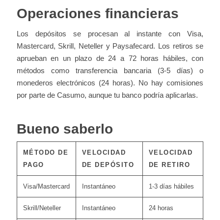
Operaciones financieras
Los depósitos se procesan al instante con Visa,
Mastercard, Skrill, Neteller y Paysafecard. Los retiros se
aprueban en un plazo de 24 a 72 horas hábiles, con
métodos como transferencia bancaria (3-5 días) o
monederos electrónicos (24 horas). No hay comisiones
por parte de Casumo, aunque tu banco podría aplicarlas.
Bueno saberlo
MÉTODO DE
VELOCIDAD
VELOCIDAD
PAGO
DE DEPÓSITO
DE RETIRO
Visa/Mastercard
Instantáneo
1-3 días hábiles
Skrill/Neteller
Instantáneo
24 horas