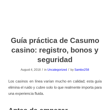
Guía práctica de Casumo
casino: registro, bonos y
seguridad
/
/
August 4, 2018
in
Uncategorized
by
Sambo258
Los casinos en línea varían mucho en calidad; esta guía
elimina el ruido y cubre solo lo que realmente importa para
una experiencia fluida.