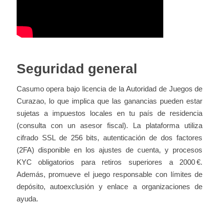
Seguridad general
Casumo opera bajo licencia de la Autoridad de Juegos de
Curazao, lo que implica que las ganancias pueden estar
sujetas a impuestos locales en tu país de residencia
(consulta con un asesor fiscal). La plataforma utiliza
cifrado SSL de 256 bits, autenticación de dos factores
(2FA) disponible en los ajustes de cuenta, y procesos
KYC obligatorios para retiros superiores a 2000 €.
Además, promueve el juego responsable con límites de
depósito, autoexclusión y enlace a organizaciones de
ayuda.