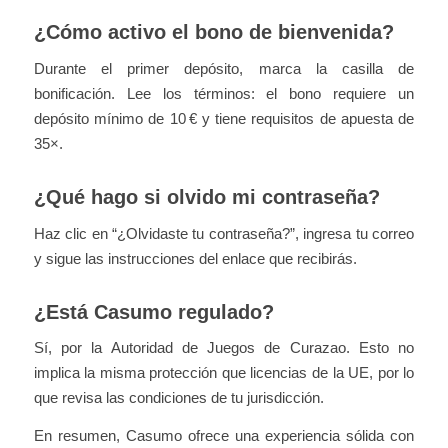
¿Cómo activo el bono de bienvenida?
Durante el primer depósito, marca la casilla de
bonificación. Lee los términos: el bono requiere un
depósito mínimo de 10 € y tiene requisitos de apuesta de
35×.
¿Qué hago si olvido mi contraseña?
Haz clic en “¿Olvidaste tu contraseña?”, ingresa tu correo
y sigue las instrucciones del enlace que recibirás.
¿Está Casumo regulado?
Sí, por la Autoridad de Juegos de Curazao. Esto no
implica la misma protección que licencias de la UE, por lo
que revisa las condiciones de tu jurisdicción.
En resumen, Casumo ofrece una experiencia sólida con