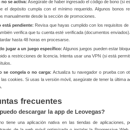
 no se activa:
Asegúrate de haber ingresado el código de bono (si e
e el depósito cumpla con el mínimo requerido. Algunos bonos re
os manualmente desde la sección de promociones.
ro está pendiente:
Revisa que hayas cumplido con los requisitos de 
mbién verifica que tu cuenta esté verificada (documentos enviados).
tardar hasta 48 horas en procesarse.
o jugar a un juego específico:
Algunos juegos pueden estar bloqu
ido a restricciones de licencia. Intenta usar una VPN (si está permit
ítulos.
o se congela o no carga:
Actualiza tu navegador o prueba con otr
las cookies. Si usas la versión móvil, asegúrate de tener la última a
.
ntas frecuentes
uedo descargar la app de Leovegas?
no tiene una aplicación nativa en las tiendas de aplicaciones, 
través de la web móvil optimizada o instalar la Progressive We