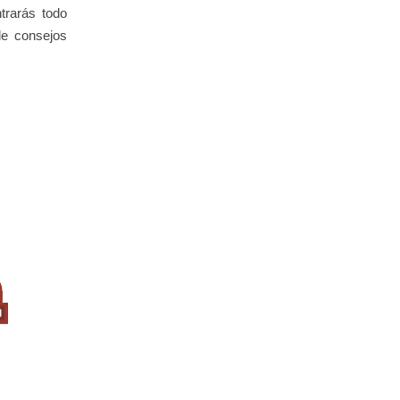
trarás todo
de consejos