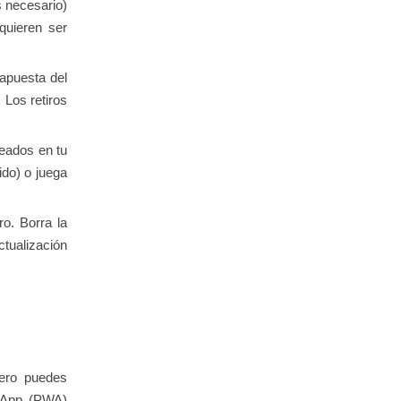
s necesario)
quieren ser
apuesta del
 Los retiros
eados en tu
ido) o juega
o. Borra la
ctualización
pero puedes
b App (PWA)