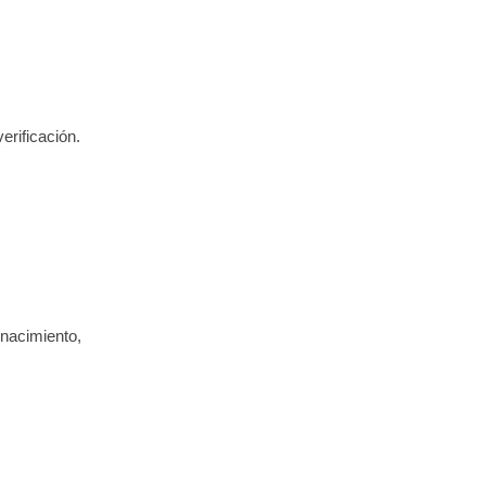
erificación.
nacimiento,