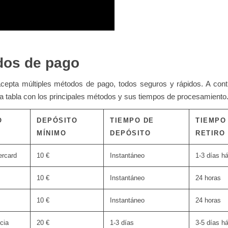
dos de pago
acepta múltiples métodos de pago, todos seguros y rápidos. A cont
 tabla con los principales métodos y sus tiempos de procesamiento
O
DEPÓSITO
TIEMPO DE
TIEMPO
MÍNIMO
DEPÓSITO
RETIRO
ercard
10 €
Instantáneo
1-3 días há
10 €
Instantáneo
24 horas
10 €
Instantáneo
24 horas
cia
20 €
1-3 días
3-5 días há