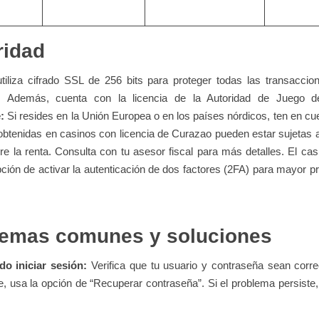
ridad
utiliza cifrado SSL de 256 bits para proteger todas las transaccio
s. Además, cuenta con la licencia de la Autoridad de Juego d
:
Si resides en la Unión Europea o en los países nórdicos, ten en cu
obtenidas en casinos con licencia de Curazao pueden estar sujetas 
re la renta. Consulta con tu asesor fiscal para más detalles. El ca
pción de activar la autenticación de dos factores (2FA) para mayor p
lemas comunes y soluciones
o iniciar sesión:
Verifica que tu usuario y contraseña sean corre
e, usa la opción de “Recuperar contraseña”. Si el problema persiste,