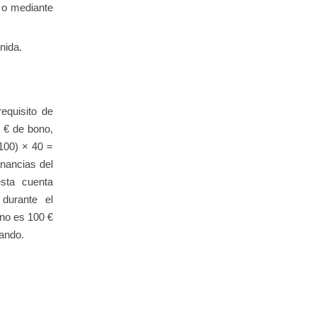
o o mediante
nida.
equisito de
0 € de bono,
 100) × 40 =
anancias del
sta cuenta
durante el
ono es 100 €
nando.