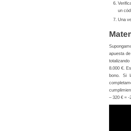
Verifi
un cód
Una vez
Matem
Supongamos
apuesta de 
totalizando
8.000 €. Es
bono. Si 
completam
cumplimient
– 320 € = -