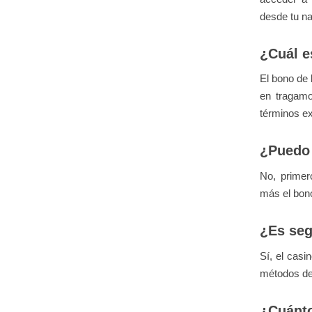
desde tu na
¿Cuál e
El bono de 
en tragamo
términos e
¿Puedo 
No, primer
más el bono
¿Es seg
Sí, el casi
métodos de
¿Cuánto