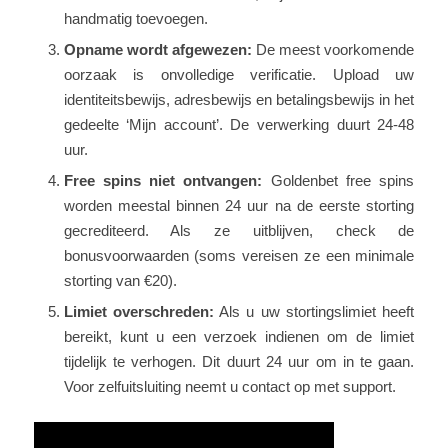
handmatig toevoegen.
Opname wordt afgewezen:
De meest voorkomende
oorzaak is onvolledige verificatie. Upload uw
identiteitsbewijs, adresbewijs en betalingsbewijs in het
gedeelte ‘Mijn account’. De verwerking duurt 24-48
uur.
Free spins niet ontvangen:
Goldenbet free spins
worden meestal binnen 24 uur na de eerste storting
gecrediteerd. Als ze uitblijven, check de
bonusvoorwaarden (soms vereisen ze een minimale
storting van €20).
Limiet overschreden:
Als u uw stortingslimiet heeft
bereikt, kunt u een verzoek indienen om de limiet
tijdelijk te verhogen. Dit duurt 24 uur om in te gaan.
Voor zelfuitsluiting neemt u contact op met support.