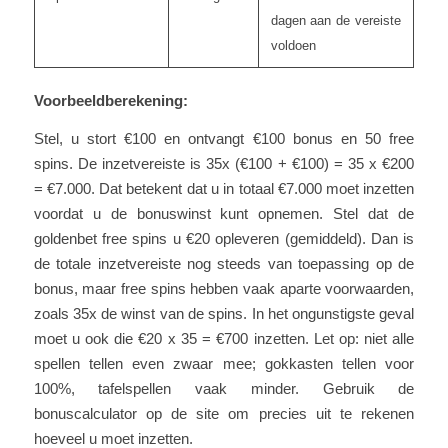
dagen aan de vereiste
voldoen
Voorbeeldberekening:
Stel, u stort €100 en ontvangt €100 bonus en 50 free
spins. De inzetvereiste is 35x (€100 + €100) = 35 x €200
= €7.000. Dat betekent dat u in totaal €7.000 moet inzetten
voordat u de bonuswinst kunt opnemen. Stel dat de
goldenbet free spins u €20 opleveren (gemiddeld). Dan is
de totale inzetvereiste nog steeds van toepassing op de
bonus, maar free spins hebben vaak aparte voorwaarden,
zoals 35x de winst van de spins. In het ongunstigste geval
moet u ook die €20 x 35 = €700 inzetten. Let op: niet alle
spellen tellen even zwaar mee; gokkasten tellen voor
100%, tafelspellen vaak minder. Gebruik de
bonuscalculator op de site om precies uit te rekenen
hoeveel u moet inzetten.