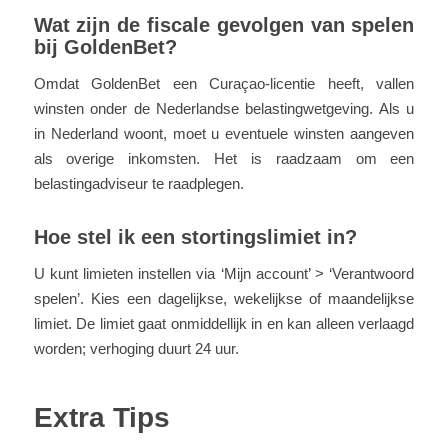
Wat zijn de fiscale gevolgen van spelen
bij GoldenBet?
Omdat GoldenBet een Curaçao-licentie heeft, vallen
winsten onder de Nederlandse belastingwetgeving. Als u
in Nederland woont, moet u eventuele winsten aangeven
als overige inkomsten. Het is raadzaam om een
belastingadviseur te raadplegen.
Hoe stel ik een stortingslimiet in?
U kunt limieten instellen via ‘Mijn account’ > ‘Verantwoord
spelen’. Kies een dagelijkse, wekelijkse of maandelijkse
limiet. De limiet gaat onmiddellijk in en kan alleen verlaagd
worden; verhoging duurt 24 uur.
Extra Tips