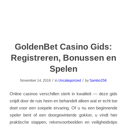
GoldenBet Casino Gids:
Registreren, Bonussen en
Spelen
/
/
November 14, 2018
in
Uncategorized
by
Sambo258
Online casinos verschillen sterk in kwaliteit — deze gids
snijdt door de ruis heen en behandelt alleen wat er echt toe
doet voor een soepele ervaring. Of u nu een beginnende
speler bent of een doorgewinterde gokker, u vindt hier
praktische stappen, rekenvoorbeelden en veiligheidstips