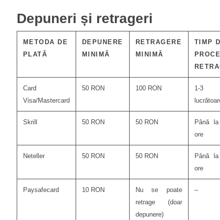
Depuneri și retrageri
METODA DE
DEPUNERE
RETRAGERE
TIMP 
PLATĂ
MINIMĂ
MINIMĂ
PROC
RETR
Card
50 RON
100 RON
1-3 
Visa/Mastercard
lucrătoar
Skrill
50 RON
50 RON
Până la
ore
Neteller
50 RON
50 RON
Până la
ore
Paysafecard
10 RON
Nu se poate
–
retrage (doar
depunere)