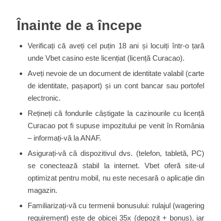
Înainte de a începe
Verificați că aveți cel puțin 18 ani și locuiți într-o țară
unde Vbet casino este licențiat (licență Curacao).
Aveți nevoie de un document de identitate valabil (carte
de identitate, pașaport) și un cont bancar sau portofel
electronic.
Rețineți că fondurile câștigate la cazinourile cu licență
Curacao pot fi supuse impozitului pe venit în România
– informați-vă la ANAF.
Asigurați-vă că dispozitivul dvs. (telefon, tabletă, PC)
se conectează stabil la internet. Vbet oferă site-ul
optimizat pentru mobil, nu este necesară o aplicație din
magazin.
Familiarizați-vă cu termenii bonusului: rulajul (wagering
requirement) este de obicei 35x (depozit + bonus), iar