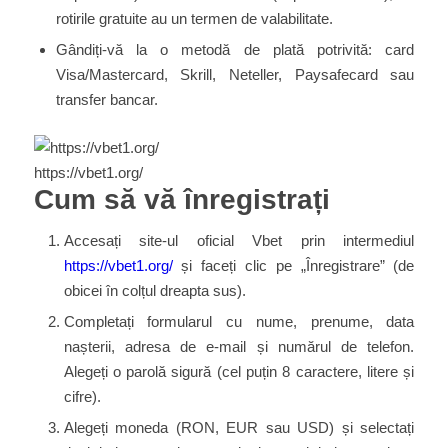
rotirile gratuite au un termen de valabilitate.
Gândiți-vă la o metodă de plată potrivită: card
Visa/Mastercard, Skrill, Neteller, Paysafecard sau
transfer bancar.
https://vbet1.org/
Cum să vă înregistrați
Accesați site-ul oficial Vbet prin intermediul
https://vbet1.org/
și faceți clic pe „Înregistrare” (de
obicei în colțul dreapta sus).
Completați formularul cu nume, prenume, data
nașterii, adresa de e-mail și numărul de telefon.
Alegeți o parolă sigură (cel puțin 8 caractere, litere și
cifre).
Alegeți moneda (RON, EUR sau USD) și selectați