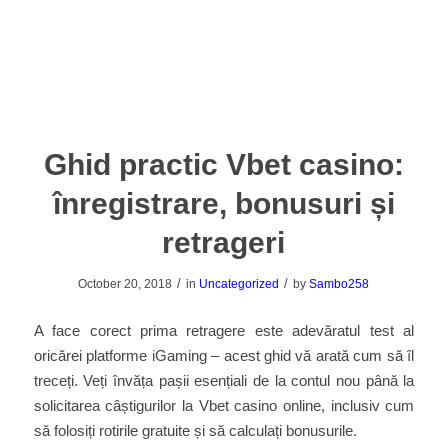
Ghid practic Vbet casino:
înregistrare, bonusuri și
retrageri
/
/
October 20, 2018
in
Uncategorized
by
Sambo258
A face corect prima retragere este adevăratul test al
oricărei platforme iGaming – acest ghid vă arată cum să îl
treceți. Veți învăța pașii esențiali de la contul nou până la
solicitarea câștigurilor la Vbet casino online, inclusiv cum
să folosiți rotirile gratuite și să calculați bonusurile.