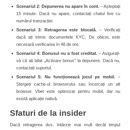
Scenariul 2: Depunerea nu apare în cont.
– Așteptați
15 minute. Dacă nu apare, contactați chatul live cu
numărul tranzacției.
Scenariul 3: Retragerea este blocată.
– Verificați
dacă ați trimis documentele KYC. De obicei, este
necesară verificarea în 48 de ore.
Scenariul 4: Bonusul nu a fost creditat.
– Asigurați-
vă că ați bifat „Activare bonus” la depunere. Dacă nu,
contactați suportul.
Scenariul 5: Nu funcționează jocul pe mobil.
–
Ștergeți cache-ul browserului sau încercați un alt
browser. Vbet este optimizat pentru mobil, dar nu
există aplicație nativă.
Sfaturi de la insider
Dacă retragerea dvs. întârzie mai mult decât timpul