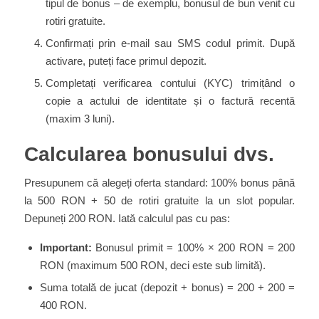
tipul de bonus – de exemplu, bonusul de bun venit cu
rotiri gratuite.
Confirmați prin e-mail sau SMS codul primit. După
activare, puteți face primul depozit.
Completați verificarea contului (KYC) trimițând o
copie a actului de identitate și o factură recentă
(maxim 3 luni).
Calcularea bonusului dvs.
Presupunem că alegeți oferta standard: 100% bonus până
la 500 RON + 50 de rotiri gratuite la un slot popular.
Depuneți 200 RON. Iată calculul pas cu pas:
Important:
Bonusul primit = 100% × 200 RON = 200
RON (maximum 500 RON, deci este sub limită).
Suma totală de jucat (depozit + bonus) = 200 + 200 =
400 RON.