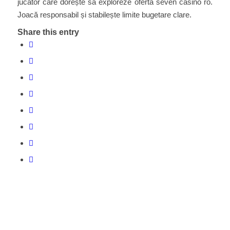
jucător care dorește să exploreze oferta seven casino ro.
Joacă responsabil și stabilește limite bugetare clare.
Share this entry