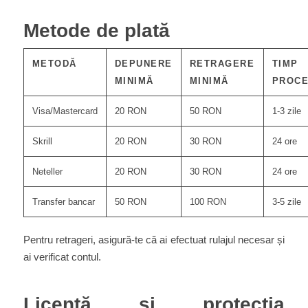
Metode de plată
METODĂ
DEPUNERE
RETRAGERE
TIMP
MINIMĂ
MINIMĂ
PROC
Visa/Mastercard
20 RON
50 RON
1-3 zile
Skrill
20 RON
30 RON
24 ore
Neteller
20 RON
30 RON
24 ore
Transfer bancar
50 RON
100 RON
3-5 zile
Pentru retrageri, asigură-te că ai efectuat rulajul necesar și
ai verificat contul.
Licență și protecția