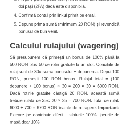
doi pași (2FA) dacă este disponibilă.
Confirmă contul prin linkul primit pe email.
Depune prima sumă (minimum 20 RON) și revendică
bonusul de bun venit.
Calculul rulajului (wagering)
Să presupunem că primești un bonus de 100% până la
500 RON plus 50 de rotiri gratuite la un slot. Condițiile de
rulaj sunt de 30x suma bonusului + depunerea. Depui 100
RON, primești 100 RON bonus. Rulajul total = (100
depunere + 100 bonus) × 30 = 200 × 30 = 6000 RON.
Dacă rotirile gratuite câștigă 20 RON, această sumă
trebuie rulată de 35x: 20 × 35 = 700 RON. Total de rulat:
6000 + 700 = 6700 RON înainte de retragere.
Important:
Fiecare joc contribuie diferit – sloturile 100%, jocurile de
masă doar 10%.