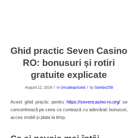
Ghid practic Seven Casino
RO: bonusuri și rotiri
gratuite explicate
/
/
August 12, 2016
in
Uncategorized
by
Sambo258
Acest ghid practic pentru
https://sevencasino-ro.org/
se
concentrează pe ceea ce contează cu adevărat: bonusuri,
acces mobil și plata la timp.