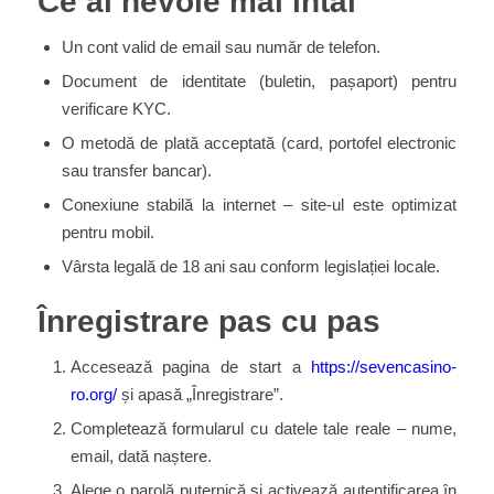
Ce ai nevoie mai întâi
Un cont valid de email sau număr de telefon.
Document de identitate (buletin, pașaport) pentru
verificare KYC.
O metodă de plată acceptată (card, portofel electronic
sau transfer bancar).
Conexiune stabilă la internet – site-ul este optimizat
pentru mobil.
Vârsta legală de 18 ani sau conform legislației locale.
Înregistrare pas cu pas
Accesează pagina de start a
https://sevencasino-
ro.org/
și apasă „Înregistrare”.
Completează formularul cu datele tale reale – nume,
email, dată naștere.
Alege o parolă puternică și activează autentificarea în