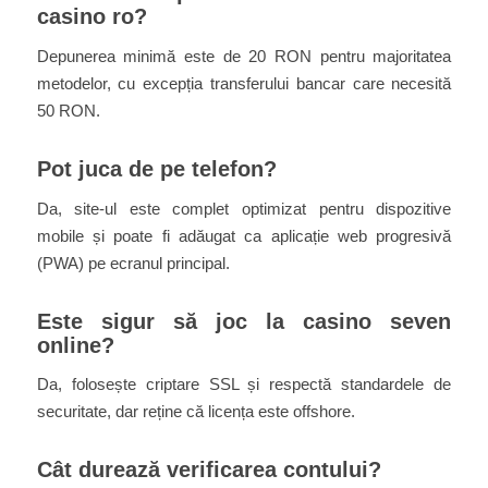
casino ro?
Depunerea minimă este de 20 RON pentru majoritatea
metodelor, cu excepția transferului bancar care necesită
50 RON.
Pot juca de pe telefon?
Da, site-ul este complet optimizat pentru dispozitive
mobile și poate fi adăugat ca aplicație web progresivă
(PWA) pe ecranul principal.
Este sigur să joc la casino seven
online?
Da, folosește criptare SSL și respectă standardele de
securitate, dar reține că licența este offshore.
Cât durează verificarea contului?