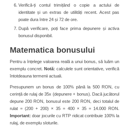
Verifică-ți contul trimițând o copie a actului de
identitate și un extras de utilități recent. Acest pas
poate dura între 24 și 72 de ore.
După verificare, poți face prima depunere și activa
bonusul disponibil.
Matematica bonusului
Pentru a înțelege valoarea reală a unui bonus, să luăm un
exemplu concret.
Notă:
calculele sunt orientative, verifică
întotdeauna termenii actuali.
Presupunem un bonus de 100% până la 500 RON, cu
cerință de rulaj de 35x (depunere + bonus). Dacă jucătorul
depune 200 RON, bonusul este 200 RON, deci totalul de
rulat = (200 + 200) × 35 = 400 × 35 = 14.000 RON.
Important:
doar jocurile cu RTP ridicat contribuie 100% la
rulaj, de exemplu sloturile.