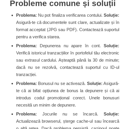
Probleme comune și soluții
Problema:
Nu pot finaliza verificarea contului.
Soluție:
Asigură-te că documentele sunt clare, actualizate și în
format acceptat (JPG sau PDF). Contactează suportul
pentru a verifica starea.
Problema:
Depunerea nu apare în cont.
Soluție:
Verifică istoricul tranzacțiilor în portofelul tău electronic
sau extrasul cardului. Așteaptă până la 30 de minute;
dacă nu se rezolvă, contactează suportul cu ID-ul
tranzacției.
Problema:
Bonusul nu se activează.
Soluție:
Asigură-
te că ai bifat opțiunea de bonus la depunere și că ai
introdus codul promoțional corect. Unele bonusuri
necesită un minim de depunere.
Problema:
Jocurile nu se încarcă.
Soluție:
Actualizează browserul, șterge cache-ul sau încearcă
o altă rețea. Dacă problema persistă, cazinoul poate