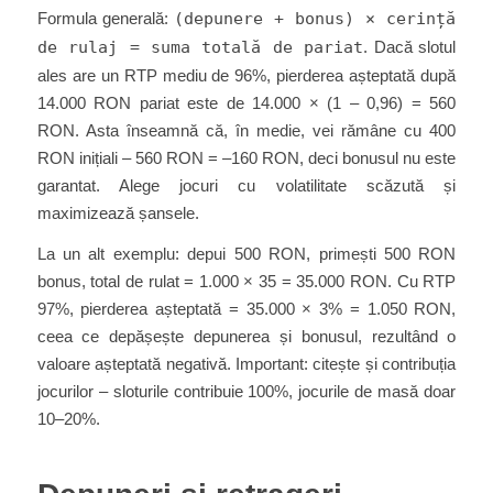
Formula generală:
(depunere + bonus) × cerință
de rulaj = suma totală de pariat
. Dacă slotul
ales are un RTP mediu de 96%, pierderea așteptată după
14.000 RON pariat este de 14.000 × (1 – 0,96) = 560
RON. Asta înseamnă că, în medie, vei rămâne cu 400
RON inițiali – 560 RON = –160 RON, deci bonusul nu este
garantat. Alege jocuri cu volatilitate scăzută și
maximizează șansele.
La un alt exemplu: depui 500 RON, primești 500 RON
bonus, total de rulat = 1.000 × 35 = 35.000 RON. Cu RTP
97%, pierderea așteptată = 35.000 × 3% = 1.050 RON,
ceea ce depășește depunerea și bonusul, rezultând o
valoare așteptată negativă. Important: citește și contribuția
jocurilor – sloturile contribuie 100%, jocurile de masă doar
10–20%.