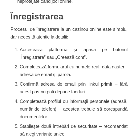
neprotejate când joci online.
Înregistrarea
Procesul de înregistrare la un cazinou online este simplu,
dar necesită atenție la detalii:
Accesează platforma și apasă pe butonul
„Înregistrare” sau „Creează cont”.
Completează formularul cu numele real, data nașterii,
adresa de email și parola.
Confirmă adresa de email prin linkul primit – fără
acest pas nu poți depune fonduri.
Completează profilul cu informații personale (adresă,
număr de telefon) – acestea trebuie să corespundă
documentelor.
Stabilește două întrebări de securitate – recomandat
să alegi variante unice.