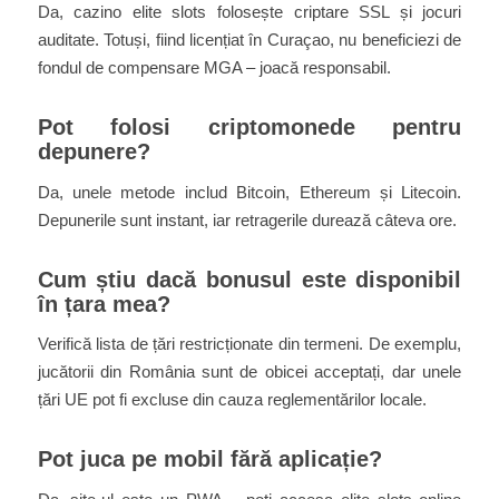
Da, cazino elite slots folosește criptare SSL și jocuri
auditate. Totuși, fiind licențiat în Curaçao, nu beneficiezi de
fondul de compensare MGA – joacă responsabil.
Pot folosi criptomonede pentru
depunere?
Da, unele metode includ Bitcoin, Ethereum și Litecoin.
Depunerile sunt instant, iar retragerile durează câteva ore.
Cum știu dacă bonusul este disponibil
în țara mea?
Verifică lista de țări restricționate din termeni. De exemplu,
jucătorii din România sunt de obicei acceptați, dar unele
țări UE pot fi excluse din cauza reglementărilor locale.
Pot juca pe mobil fără aplicație?