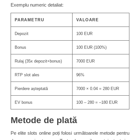
Exemplu numeric detaliat:
PARAMETRU
VALOARE
Depozit
100 EUR
Bonus
100 EUR (100%)
Rulaj (35x depozit+bonus)
7000 EUR
RTP slot ales
96%
Pierdere așteptată
7000 × 0.04 = 280 EUR
EV bonus
100 – 280 = –180 EUR
Metode de plată
Pe elite slots online poți folosi următoarele metode pentru