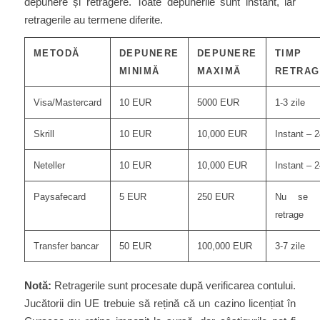
depunere și retragere. Toate depunerile sunt instant, iar
retragerile au termene diferite.
METODĂ
DEPUNERE
DEPUNERE
TIMP
MINIMĂ
MAXIMĂ
RETRAG
Visa/Mastercard
10 EUR
5000 EUR
1-3 zile
Skrill
10 EUR
10,000 EUR
Instant – 2
Neteller
10 EUR
10,000 EUR
Instant – 2
Paysafecard
5 EUR
250 EUR
Nu se p
retrage
Transfer bancar
50 EUR
100,000 EUR
3-7 zile
Notă:
Retragerile sunt procesate după verificarea contului.
Jucătorii din UE trebuie să rețină că un cazino licențiat în