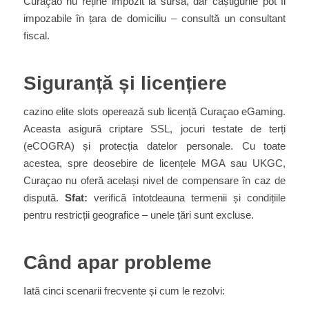
Curaçao nu reține impozit la sursă, dar câștigurile pot fi
impozabile în țara de domiciliu – consultă un consultant
fiscal.
Siguranță și licențiere
cazino elite slots operează sub licență Curaçao eGaming.
Aceasta asigură criptare SSL, jocuri testate de terți
(eCOGRA) și protecția datelor personale. Cu toate
acestea, spre deosebire de licențele MGA sau UKGC,
Curaçao nu oferă același nivel de compensare în caz de
dispută.
Sfat:
verifică întotdeauna termenii și condițiile
pentru restricții geografice – unele țări sunt excluse.
Când apar probleme
Iată cinci scenarii frecvente și cum le rezolvi: