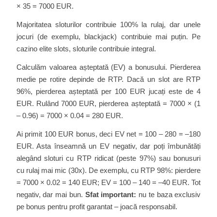
× 35 = 7000 EUR.
Majoritatea sloturilor contribuie 100% la rulaj, dar unele
jocuri (de exemplu, blackjack) contribuie mai puțin. Pe
cazino elite slots, sloturile contribuie integral.
Calculăm valoarea așteptată (EV) a bonusului. Pierderea
medie pe rotire depinde de RTP. Dacă un slot are RTP
96%, pierderea așteptată per 100 EUR jucați este de 4
EUR. Rulând 7000 EUR, pierderea așteptată = 7000 × (1
– 0.96) = 7000 × 0.04 = 280 EUR.
Ai primit 100 EUR bonus, deci EV net = 100 – 280 = –180
EUR. Asta înseamnă un EV negativ, dar poți îmbunătăți
alegând sloturi cu RTP ridicat (peste 97%) sau bonusuri
cu rulaj mai mic (30x). De exemplu, cu RTP 98%: pierdere
= 7000 × 0.02 = 140 EUR; EV = 100 – 140 = –40 EUR. Tot
negativ, dar mai bun.
Sfat important:
nu te baza exclusiv
pe bonus pentru profit garantat – joacă responsabil.