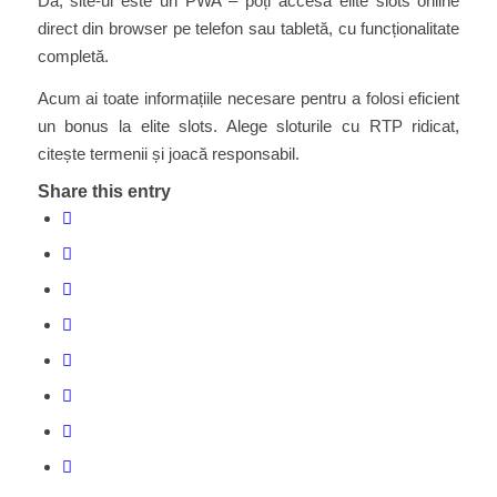
Da, site-ul este un PWA – poți accesa elite slots online
direct din browser pe telefon sau tabletă, cu funcționalitate
completă.
Acum ai toate informațiile necesare pentru a folosi eficient
un bonus la elite slots. Alege sloturile cu RTP ridicat,
citește termenii și joacă responsabil.
Share this entry