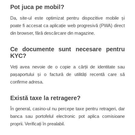
Pot juca pe mobil?
Da, site-ul este optimizat pentru dispozitive mobile și
poate fi accesat ca aplicație web progresivă (PWA) direct
din browser, fără descărcare din magazine.
Ce documente sunt necesare pentru
KYC?
Veți avea nevoie de o copie a cărții de identitate sau
pașaportului și o factură de utilități recentă care să
confirme adresa.
Există taxe la retragere?
În general, casino-ul nu percepe taxe pentru retrageri, dar
banca sau portofelul electronic pot aplica comisioane
proprii. Verificați în prealabil.