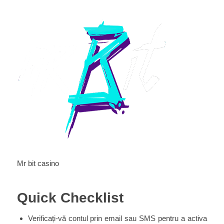
Mr bit casino
Quick Checklist
Verificați-vă contul prin email sau SMS pentru a activa