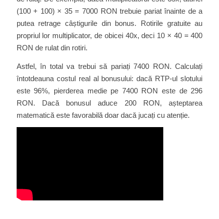
(100 + 100) × 35 = 7000 RON trebuie pariat înainte de a
putea retrage câștigurile din bonus. Rotirile gratuite au
propriul lor multiplicator, de obicei 40x, deci 10 × 40 = 400
RON de rulat din rotiri.
Astfel, în total va trebui să pariați 7400 RON. Calculați
întotdeauna costul real al bonusului: dacă RTP-ul slotului
este 96%, pierderea medie pe 7400 RON este de 296
RON. Dacă bonusul aduce 200 RON, așteptarea
matematică este favorabilă doar dacă jucați cu atenție.