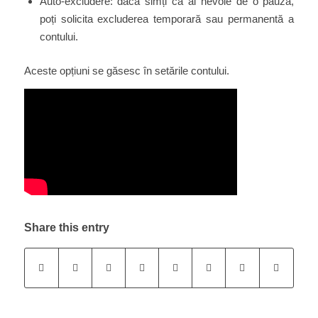
Auto-excludere: dacă simți că ai nevoie de o pauză,
poți solicita excluderea temporară sau permanentă a
contului.
Aceste opțiuni se găsesc în setările contului.
Share this entry