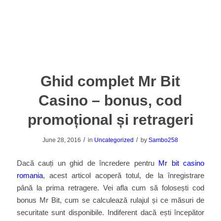
Ghid complet Mr Bit
Casino – bonus, cod
promoțional și retrageri
/
/
June 28, 2016
in
Uncategorized
by
Sambo258
Dacă cauți un ghid de încredere pentru
Mr bit casino
romania
, acest articol acoperă totul, de la înregistrare
până la prima retragere. Vei afla cum să folosești cod
bonus Mr Bit, cum se calculează rulajul și ce măsuri de
securitate sunt disponibile. Indiferent dacă ești începător