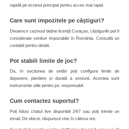
rapidă pe ecranul principal pentru acces mai rapid.
Care sunt impozitele pe câștiguri?
Deoarece cazinoul deține licență Curaçao, câștigurile pot fi
considerate venituri impozabile în România. Consultă un
contabil pentru detalii.
Pot stabili limite de joc?
Da, în secțiunea de setări poți configura limite de
depunere, pierdere și durată a sesiunii. Acestea sunt
instrumente utile pentru joc responsabil.
Cum contactez suportul?
Poți folosi chatul live disponibil 24/7 sau poți trimite un
email. De obicei, răspunsul vine în câteva ore.