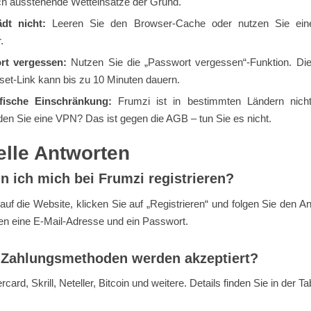
ch ausstehende Wetteinsätze der Grund.
ädt nicht:
Leeren Sie den Browser-Cache oder nutzen Sie ein
.
rt vergessen:
Nutzen Sie die „Passwort vergessen“-Funktion. Die
et-Link kann bis zu 10 Minuten dauern.
fische Einschränkung:
Frumzi ist in bestimmten Ländern nicht
en Sie eine VPN? Das ist gegen die AGB – tun Sie es nicht.
lle Antworten
n ich mich bei Frumzi registrieren?
uf die Website, klicken Sie auf „Registrieren“ und folgen Sie den 
en eine E-Mail-Adresse und ein Passwort.
Zahlungsmethoden werden akzeptiert?
card, Skrill, Neteller, Bitcoin und weitere. Details finden Sie in der Ta