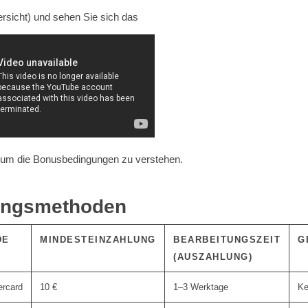
rsicht) und sehen Sie sich das
n, um die Bonusbedingungen zu verstehen.
ungsmethoden
DE
MINDESTEINZAHLUNG
BEARBEITUNGSZEIT
G
(AUSZAHLUNG)
ercard
10 €
1–3 Werktage
Ke