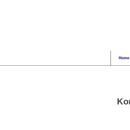
Home
Ko