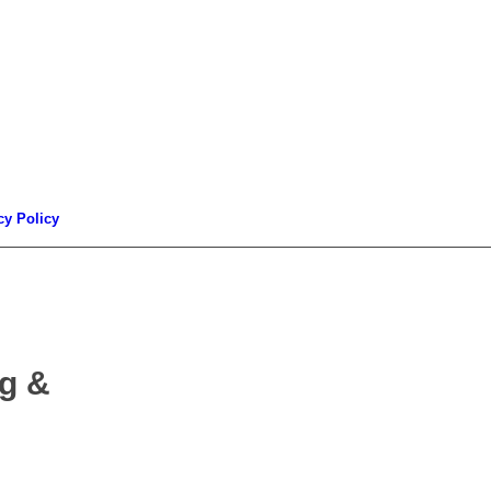
cy Policy
g &