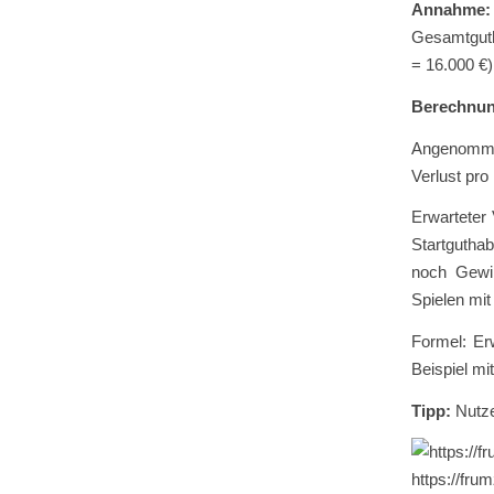
Annahme:
Gesamtguth
= 16.000 €)
Berechnun
Angenommen
Verlust pr
Erwarteter 
Startgutha
noch Gewi
Spielen mi
Formel: Er
Beispiel mi
Tipp:
Nutze
https://frum