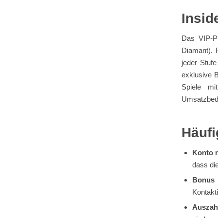
Insid
Das VIP-Pr
Diamant). 
jeder Stufe
exklusive B
Spiele m
Umsatzbedi
Häuf
Konto ni
dass die
Bonus 
Kontakt
Auszah