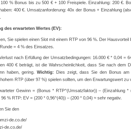
100 % Bonus bis zu 500 € + 100 Freispiele. Einzahlung: 200 €. Bo
aben: 400 €. Umsatzanforderung: 40x der Bonus + Einzahlung (als
.
g des erwarteten Wertes (EV):
, Sie spielen einen Slot mit einem RTP von 96 %. Der Hausvorteil b
o Runde = 4 % des Einsatzes.
Verlust nach Erfüllung der Umsatzbedingungen: 16.000 € * 0,04 = 6
ben 400 € beträgt, ist die Wahrscheinlichkeit, dass Sie nach dem D
nn haben, gering.
Wichtig:
Dies zeigt, dass Sie den Bonus am 
t hohem RTP (über 97 %) spielen sollten, um den Erwartungswert zu 
warteter Gewinn = (Bonus * RTP^(Umsatzfaktor)) – (Einzahlung * 
t 96 % RTP: EV = (200 * 0,96^(40)) – (200 * 0,04) ≈ sehr negativ.
n Sie den
zi-de.co.de/