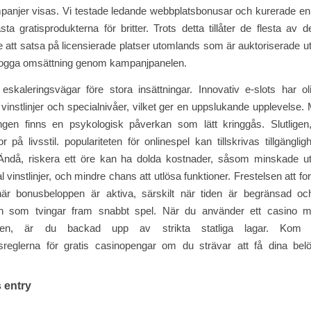
panjer visas. Vi testade ledande webbplatsbonusar och kurerade en 
ta gratisprodukterna för britter. Trots detta tillåter de flesta av 
att satsa på licensierade platser utomlands som är auktoriserade u
ogga omsättning genom kampanjpanelen.
 eskaleringsvägar före stora insättningar. Innovativ e-slots har ol
, vinstlinjer och specialnivåer, vilket ger en uppslukande upplevelse
ingen finns en psykologisk påverkan som lätt kringgås. Slutligen, 
r på livsstil. populariteten för onlinespel kan tillskrivas tillgänglig
Ändå, riskera ett öre kan ha dolda kostnader, såsom minskade utb
 vinstlinjer, och mindre chans att utlösa funktioner. Frestelsen att fo
när bonusbeloppen är aktiva, särskilt när tiden är begränsad oc
n som tvingar fram snabbt spel. När du använder ett casino m
nnien, är du backad upp av strikta statliga lagar. Kom a
sreglerna för gratis casinopengar om du strävar att få dina belö
 entry