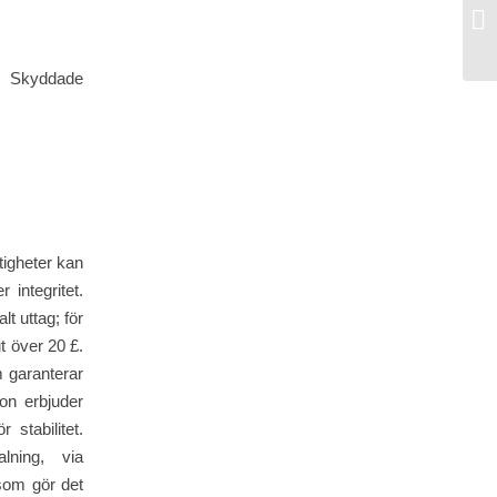
la
Cl
t Skyddade
tigheter kan
 integritet.
t uttag; för
t över 20 £.
m garanterar
non erbjuder
 stabilitet.
alning, via
 som gör det