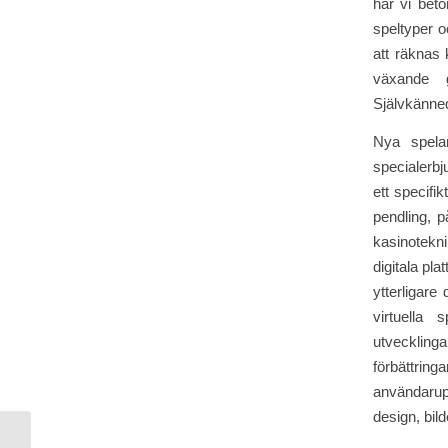
har vi beto
speltyper o
att räknas 
växande g
Självkänned
Nya spela
specialerbj
ett specif
pendling, p
kasinotekn
digitala pla
ytterligare
virtuella 
utvecklinga
förbättrin
användarupp
design, bil
Sugerencias Para Gestionar Tu