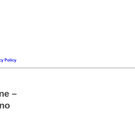
cy Policy
ne –
ino