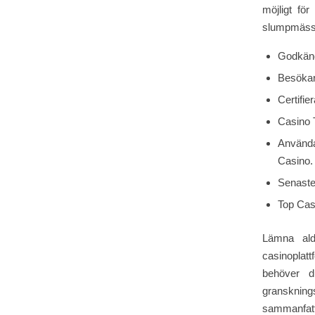
möjligt för
slumpmäss
Godkänd
Besökar
Certifie
Casino 
Använda
Casino.
Senaste
Top Cas
Lämna aldr
casinoplat
behöver d
granskning
sammanfatta