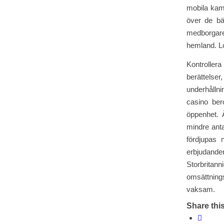
mobila kam
över de bäs
medborgare 
hemland. L
Kontrollera
berättelser
underhålln
casino bero
öppenhet. 
mindre antal
fördjupas 
erbjudande
Storbrita
omsättning
vaksam.
Share this