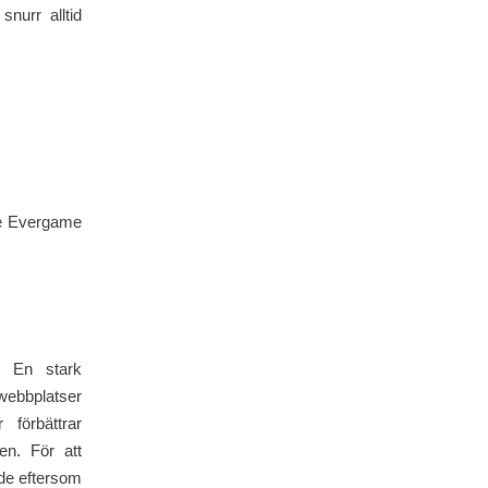
snurr alltid
te Evergame
r. En stark
webbplatser
förbättrar
en. För att
nde eftersom