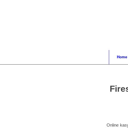
Home
Fire
Online kasy