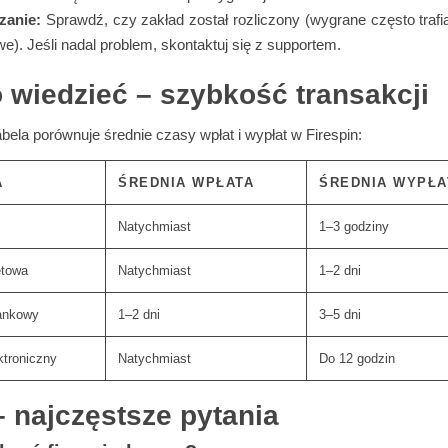
zanie:
Sprawdź, czy zakład został rozliczony (wygrane często trafi
e). Jeśli nadal problem, skontaktuj się z supportem.
 wiedzieć – szybkość transakcji
bela porównuje średnie czasy wpłat i wypłat w Firespin:
A
ŚREDNIA WPŁATA
ŚREDNIA WYPŁA
Natychmiast
1–3 godziny
etowa
Natychmiast
1–2 dni
ankowy
1–2 dni
3–5 dni
ektroniczny
Natychmiast
Do 12 godzin
 najczęstsze pytania