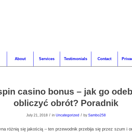
About
Services
Testimonials
Contact
Priva
spin casino bonus – jak go odeb
obliczyć obrót? Poradnik
/
/
July 21, 2018
in
Uncategorized
by
Sambo258
na różnią się jakością – ten przewodnik przebija się przez szum i 