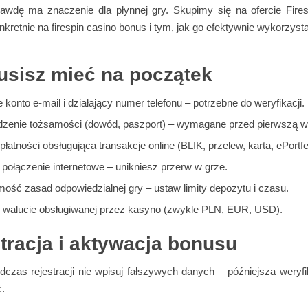
rawdę ma znaczenie dla płynnej gry. Skupimy się na ofercie Fire
onkretnie na firespin casino bonus i tym, jak go efektywnie wykorzyst
sisz mieć na początek
konto e-mail i działający numer telefonu – potrzebne do weryfikacji.
dzenie tożsamości (dowód, paszport) – wymagane przed pierwszą w
łatności obsługująca transakcje online (BLIK, przelew, karta, ePortfe
 połączenie internetowe – unikniesz przerw w grze.
ość zasad odpowiedzialnej gry – ustaw limity depozytu i czasu.
 walucie obsługiwanej przez kasyno (zwykle PLN, EUR, USD).
tracja i aktywacja bonusu
czas rejestracji nie wpisuj fałszywych danych – późniejsza weryf
ć.