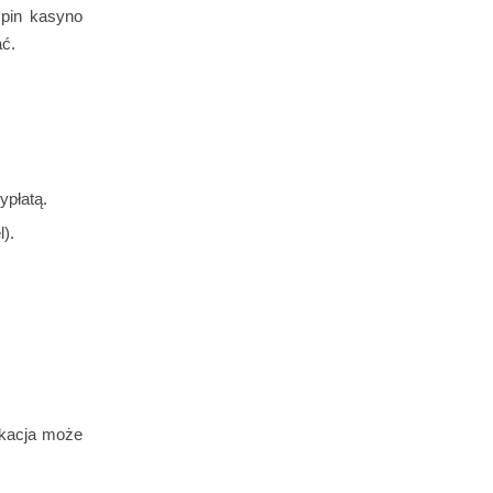
spin kasyno
ać.
ypłatą.
l).
ikacja może