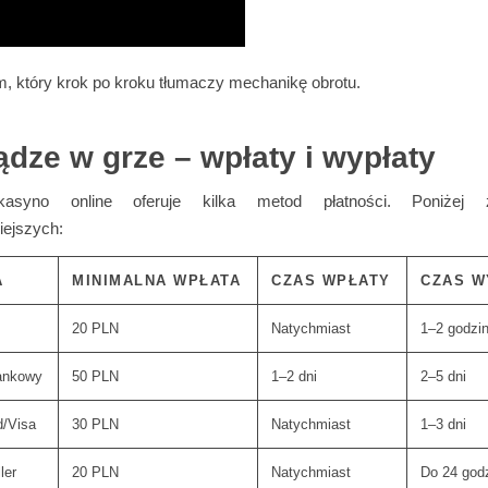
lm, który krok po kroku tłumaczy mechanikę obrotu.
ądze w grze – wpłaty i wypłaty
kasyno online oferuje kilka metod płatności. Poniżej z
iejszych:
A
MINIMALNA WPŁATA
CZAS WPŁATY
CZAS W
20 PLN
Natychmiast
1–2 godzi
ankowy
50 PLN
1–2 dni
2–5 dni
d/Visa
30 PLN
Natychmiast
1–3 dni
ler
20 PLN
Natychmiast
Do 24 god