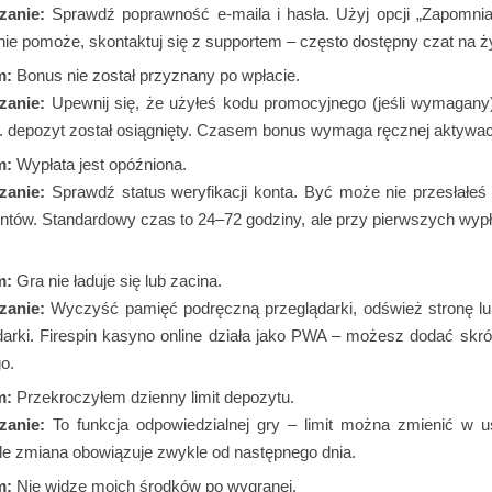
zanie:
Sprawdź poprawność e-maila i hasła. Użyj opcji „Zapomnia
o nie pomoże, skontaktuj się z supportem – często dostępny czat na 
m:
Bonus nie został przyznany po wpłacie.
zanie:
Upewnij się, że użyłeś kodu promocyjnego (jeśli wymagany
. depozyt został osiągnięty. Czasem bonus wymaga ręcznej aktywacji
m:
Wypłata jest opóźniona.
zanie:
Sprawdź status weryfikacji konta. Być może nie przesłałeś
tów. Standardowy czas to 24–72 godziny, ale przy pierwszych wyp
m:
Gra nie ładuje się lub zacina.
zanie:
Wyczyść pamięć podręczną przeglądarki, odśwież stronę lub
darki. Firespin kasyno online działa jako PWA – możesz dodać skró
o.
m:
Przekroczyłem dzienny limit depozytu.
zanie:
To funkcja odpowiedzialnej gry – limit można zmienić w u
ale zmiana obowiązuje zwykle od następnego dnia.
m:
Nie widzę moich środków po wygranej.