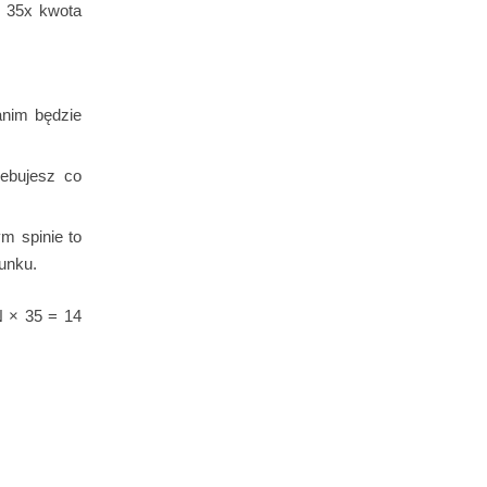
: 35x kwota
anim będzie
ebujesz co
m spinie to
runku.
N × 35 = 14