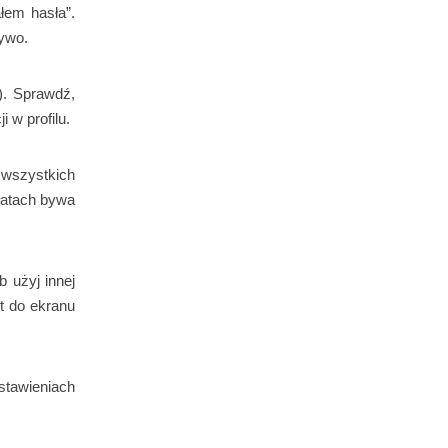
łem hasła”.
żywo.
). Sprawdź,
 w profilu.
 wszystkich
łatach bywa
 użyj innej
t do ekranu
stawieniach