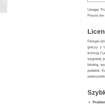
Claim and Maximize Your Bonus
Uwaga: Prz
Proces ten
Licen
Firespin dz
graczy z 
licencją C
wygranej p
lokalną, w
podatek. K
uwierzyteln
Szybk
Proble