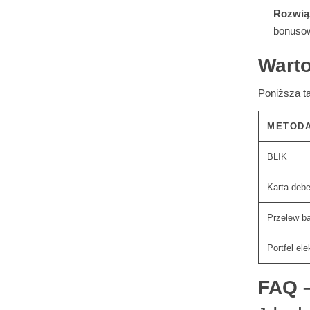
Rozwią
bonusow
Warto
Poniższa ta
METOD
BLIK
Karta deb
Przelew b
Portfel el
FAQ –