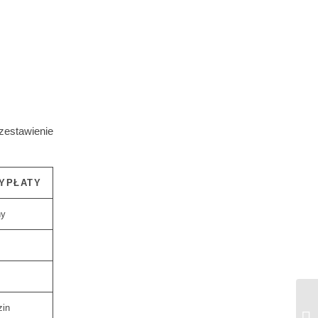
estawienie
YPŁATY
ny
zin
Lo