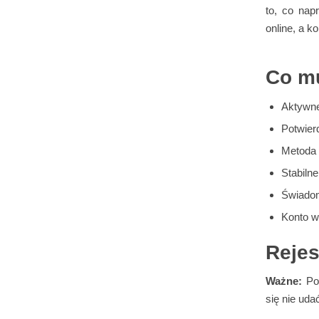
to, co nap
online, a k
Co mu
Aktywne 
Potwier
Metoda p
Stabilne
Świadom
Konto w
Rejes
Ważne:
Pod
się nie uda